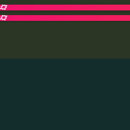
💥
Tì
💥
Tì