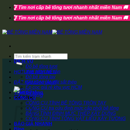
Bỏ
qua
nội
dung
Tìm
kiếm:
DỊCH VỤ
Đổ bê tông tươi
Xoa nền cào cán
HOTLINE XOA NỀN
Đổ bê tông tay
Gia công lắp đặt sắt thép
ĐẶT HÀNG NHANH
Ép cọc giá rẻ khu vực HCM
Trạm bê tông
Giỏ hàng
CÔNG CỤ
CÔNG CỤ TÍNH BÊ TÔNG TRỘN TAY
CÔNG CỤ tra cứu định mức cấp phối bê tông
BẢNG TÍNH ĐỊNH MỨC THÉP XÂY DỰNG
CÔNG CỤ TÍNH TỔNG VẬT LIỆU XÂY TƯỜNG
BÁO GIÁ NHANH
Blog