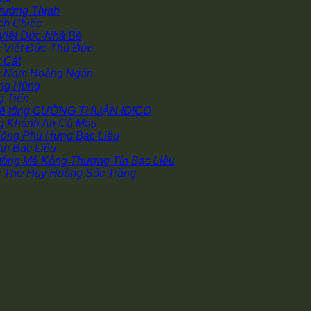
Trường Thịnh
ch Chiếc
 Việt Đức-Nhà Bè
g Việt Đức-Thủ Đức
 Cát
ng Nam Hoàng Ngân
àng Hùng
g Tiến
 bê tông CƯỜNG THUẬN IDICO
ng Khánh An Cà Mau
Tông Phú Hưng Bạc Liêu
An Bạc Liêu
tông Mê Kông Thương Tín Bạc Liêu
g Thơ Huy Hoàng Sóc Trăng