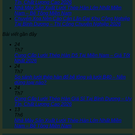
Tín, Chất Lượng Cao 2026
Nhà Máy Sản Xuất Lưới Thép Hàn Lớn Nhất Miền
Nam – Bê Tông Miền Nam
Chuyên Xoa Nền Cào Cán Lăn Gai Khu Công Nghiệp
Tại Bình Dương – Thi Công Chuyên Nghiệp 2026
Bài viết gần đây
24
Th7
Cung Cấp Lưới Thép Hàn D5 Tại Miền Nam – Giá Tốt
Nhất 2026
24
Th7
So sánh lưới thép hàn đổ bê tông và lưới B40 – Nên
dùng loại nào?
24
Th7
Cung Cấp Lưới Thép Hàn Giá Sỉ Tại Bình Dương – Uy
Tín, Chất Lượng Cao 2026
13
Th6
Nhà Máy Sản Xuất Lưới Thép Hàn Lớn Nhất Miền
Nam – Bê Tông Miền Nam