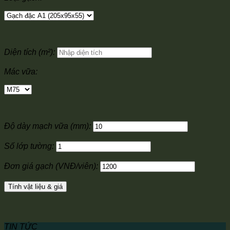
Diện tích (m²):
Mác vữa:
Độ dày mạch vữa (mm):
Số lớp tường:
Đơn giá gạch (VNĐ/viên):
Tính vật liệu & giá
TIN TỨC