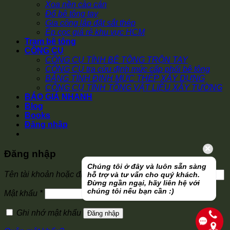
Xoa nền cào cán
Đổ bê tông tay
Gia công lắp đặt sắt thép
Ép cọc giá rẻ khu vực HCM
Trạm bê tông
CÔNG CỤ
CÔNG CỤ TÍNH BÊ TÔNG TRỘN TAY
CÔNG CỤ tra cứu định mức cấp phối bê tông
BẢNG TÍNH ĐỊNH MỨC THÉP XÂY DỰNG
CÔNG CỤ TÍNH TỔNG VẬT LIỆU XÂY TƯỜNG
BÁO GIÁ NHANH
Blog
Books
Đăng nhập
Đăng nhập
Chúng tôi ở đây và luôn sẵn sàng
Bắt
Tên tài khoản hoặc địa chỉ email
*
hỗ trợ và tư vấn cho quý khách.
buộc
Đừng ngần ngại, hãy liên hệ với
chúng tôi nếu bạn cần :)
Bắt
Mật khẩu
*
buộc
Ghi nhớ mật khẩu
Đăng nhập