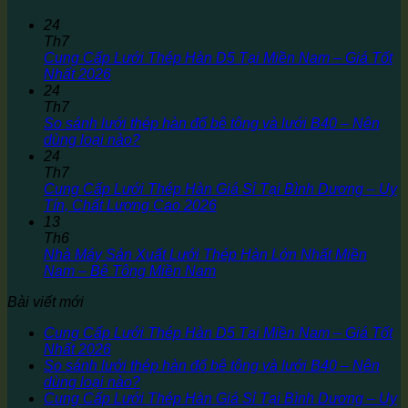
24
Th7
Cung Cấp Lưới Thép Hàn D5 Tại Miền Nam – Giá Tốt
Nhất 2026
24
Th7
So sánh lưới thép hàn đổ bê tông và lưới B40 – Nên
dùng loại nào?
24
Th7
Cung Cấp Lưới Thép Hàn Giá Sỉ Tại Bình Dương – Uy
Tín, Chất Lượng Cao 2026
13
Th6
Nhà Máy Sản Xuất Lưới Thép Hàn Lớn Nhất Miền
Nam – Bê Tông Miền Nam
Bài viết mới
Cung Cấp Lưới Thép Hàn D5 Tại Miền Nam – Giá Tốt
Nhất 2026
So sánh lưới thép hàn đổ bê tông và lưới B40 – Nên
dùng loại nào?
Cung Cấp Lưới Thép Hàn Giá Sỉ Tại Bình Dương – Uy