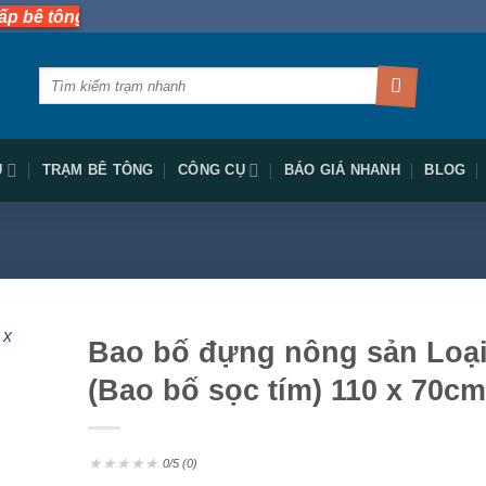
💥
g tươi nhanh nhất miền Nam 🚚
Tìm
kiếm:
Ụ
TRẠM BÊ TÔNG
CÔNG CỤ
BÁO GIÁ NHANH
BLOG
Bao bố đựng nông sản Loại
(Bao bố sọc tím) 110 x 70cm
★
★
★
★
★
0/5 (0)