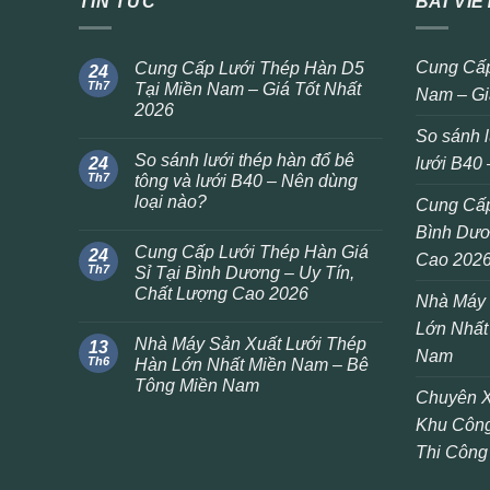
TIN TỨC
BÀI VIẾ
Cung Cấp
Cung Cấp Lưới Thép Hàn D5
24
Th7
Tại Miền Nam – Giá Tốt Nhất
Nam – Gi
2026
So sánh l
So sánh lưới thép hàn đổ bê
24
lưới B40 
Th7
tông và lưới B40 – Nên dùng
loại nào?
Cung Cấp
Bình Dươ
Cung Cấp Lưới Thép Hàn Giá
24
Cao 202
Th7
Sỉ Tại Bình Dương – Uy Tín,
Chất Lượng Cao 2026
Nhà Máy 
Lớn Nhất
Nhà Máy Sản Xuất Lưới Thép
13
Nam
Th6
Hàn Lớn Nhất Miền Nam – Bê
Tông Miền Nam
Chuyên X
Khu Công
Thi Công