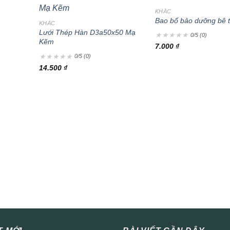
+
KHÁC
Bao bố bảo dưỡng bê 
KHÁC
Lưới Thép Hàn D3a50x50 Mạ
★
★
★
★
★
0/5 (0)
Kẽm
7.000
₫
★
★
★
★
★
0/5 (0)
14.500
₫