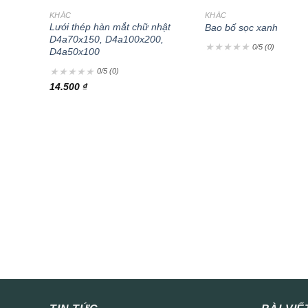
KHÁC
KHÁC
Lưới thép hàn mắt chữ nhật
Bao bố sọc xanh
D4a70x150, D4a100x200,
★
★
★
★
★
0/5 (0)
D4a50x100
★
★
★
★
★
0/5 (0)
14.500
₫