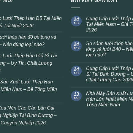
T MỚI
BÀI VIẾT GẦN ĐÂY
 Lưới Thép Hàn D5 Tại Miền
Cung Cấp Lưới Thép
24
Th7
Tại Miền Nam – Giá T
á Tốt Nhất 2026
2026
ưới thép hàn đổ bê tông và
So sánh lưới thép hàn
– Nên dùng loại nào?
24
Th7
tông và lưới B40 – N
loại nào?
 Lưới Thép Hàn Giá Sỉ Tại
ng – Uy Tín, Chất Lượng
Cung Cấp Lưới Thép 
24
6
Th7
Sỉ Tại Bình Dương – U
Chất Lượng Cao 202
Sản Xuất Lưới Thép Hàn
 Miền Nam – Bê Tông Miền
Nhà Máy Sản Xuất Lư
13
Th6
Hàn Lớn Nhất Miền N
Tông Miền Nam
oa Nền Cào Cán Lăn Gai
 Nghiệp Tại Bình Dương –
 Chuyên Nghiệp 2026