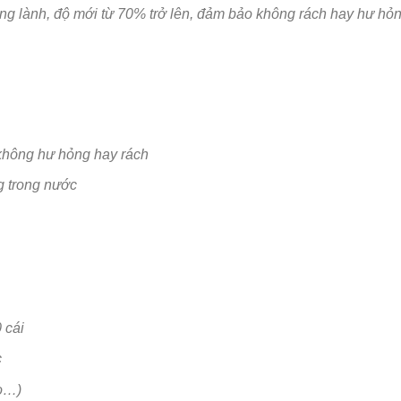
ng lành, độ mới từ 70% trở lên, đảm bảo không rách hay hư hỏn
không hư hỏng hay rách
g trong nước
 cái
c
so…)