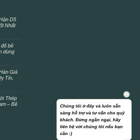
 Hàn D5
ốt Nhất
 đổ bê
ên dùng
Hàn Giá
y Tín,
6
ới Thép
am – Bê
Chúng tôi ở đây và luôn sẵn
sàng hỗ trợ và tư vấn cho quý
khách. Đừng ngần ngại, hãy
liên hệ với chúng tôi nếu bạn
cần :)