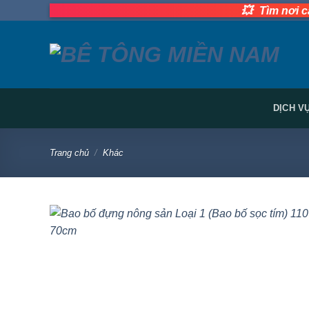
Bỏ
💥
Tìm nơi cấp bê tôn
qua
nội
dung
DỊCH V
Trang chủ
/
Khác