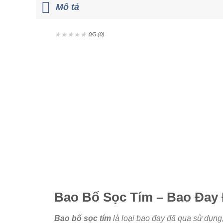
Mô tả
★
★
★
★
★
0/5 (0)
Bao Bố Sọc Tím – Bao Đay
Bao bố sọc tím
là loại bao đay đã qua sử dụng,