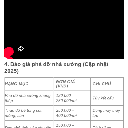
4. Báo giá phá dỡ nhà xưởng (Cập nhật
2025)
ĐƠN GIÁ
HẠNG MỤC
GHI CHÚ
(VNĐ)
Phá dỡ nhà xưởng khung
120.000 –
Tùy kết cấu
thép
250.000/m²
Tháo dỡ bê tông cột,
250.000 –
Dùng máy thủy
móng, sàn
400.000/m²
lực
150.000 –
Dọn phế thải, vận chuyển
Tính riêng