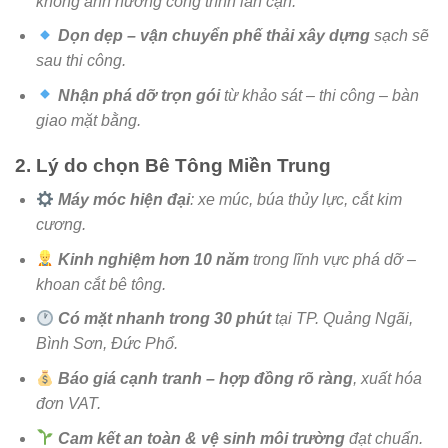
không ảnh hưởng công trình lân cận.
Dọn dẹp – vận chuyển phế thải xây dựng
sạch sẽ
sau thi công.
Nhận phá dỡ trọn gói
từ khảo sát – thi công – bàn
giao mặt bằng.
2. Lý do chọn Bê Tông Miền Trung
Máy móc hiện đại
: xe múc, búa thủy lực, cắt kim
cương.
Kinh nghiệm hơn 10 năm
trong lĩnh vực phá dỡ –
khoan cắt bê tông.
Có mặt nhanh trong 30 phút
tại TP. Quảng Ngãi,
Bình Sơn, Đức Phổ.
Báo giá cạnh tranh – hợp đồng rõ ràng
, xuất hóa
đơn VAT.
Cam kết an toàn & vệ sinh môi trường
đạt chuẩn.