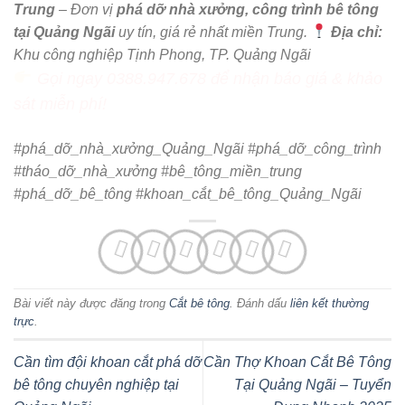
Trung
– Đơn vị
phá dỡ nhà xưởng, công trình bê tông
tại Quảng Ngãi
uy tín, giá rẻ nhất miền Trung.
Địa chỉ:
Khu công nghiệp Tịnh Phong, TP. Quảng Ngãi
Gọi ngay 0388.947.678 để nhận báo giá & khảo
sát miễn phí!
#phá_dỡ_nhà_xưởng_Quảng_Ngãi #phá_dỡ_công_trình
#tháo_dỡ_nhà_xưởng #bê_tông_miền_trung
#phá_dỡ_bê_tông #khoan_cắt_bê_tông_Quảng_Ngãi
Bài viết này được đăng trong
Cắt bê tông
. Đánh dấu
liên kết thường
trực
.
Cần tìm đội khoan cắt phá dỡ
Cần Thợ Khoan Cắt Bê Tông
bê tông chuyên nghiệp tại
Tại Quảng Ngãi – Tuyển