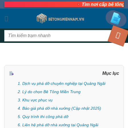
Bỏ
Tìm nơi cấp bê tông tươi n
qua
nội
dung
Tìm
kiếm:
Mục lục
1. Dịch vụ phá dỡ chuyên nghiệp tại Quảng Ngãi
2. Lý do chọn Bê Tông Miền Trung
3. Khu vực phục vụ
4. Báo giá phá dỡ nhà xưởng (Cập nhật 2025)
5. Quy trình thi công phá dỡ
6. Liên hệ phá dỡ nhà xưởng tại Quảng Ngãi