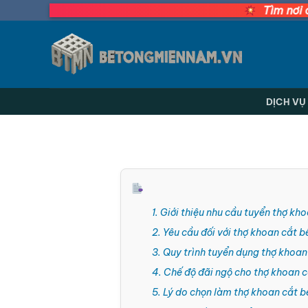
Bỏ
Tìm nơi cấp bê tông t
qua
nội
dung
DỊCH VỤ
1. Giới thiệu nhu cầu tuyển thợ k
2. Yêu cầu đối với thợ khoan cắt 
3. Quy trình tuyển dụng thợ khoan
4. Chế độ đãi ngộ cho thợ khoan 
5. Lý do chọn làm thợ khoan cắt b