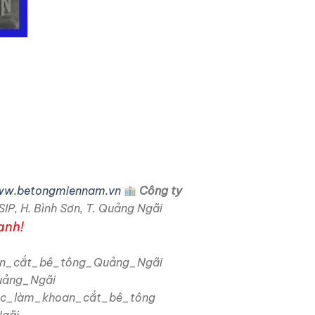
w.betongmiennam.vn
Công ty
SIP, H. Bình Sơn, T. Quảng Ngãi
anh!
an_cắt_bê_tông_Quảng_Ngãi
uảng_Ngãi
ệc_làm_khoan_cắt_bê_tông
gãi.