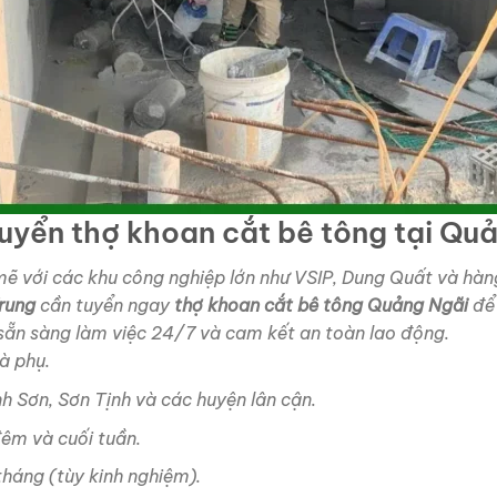
 tuyển thợ khoan cắt bê tông tại Qu
 với các khu công nghiệp lớn như VSIP, Dung Quất và hàng 
rung
cần tuyển ngay
thợ khoan cắt bê tông Quảng Ngãi
để 
, sẵn sàng làm việc 24/7 và cam kết an toàn lao động.
à phụ.
nh Sơn, Sơn Tịnh và các huyện lân cận.
đêm và cuối tuần.
háng (tùy kinh nghiệm).