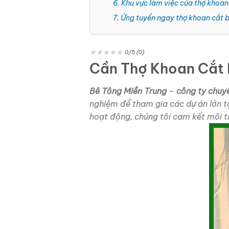
6. Khu vực làm việc của thợ khoan
7. Ứng tuyển ngay thợ khoan cắt 
★
★
★
★
★
0/5 (0)
Cần Thợ Khoan Cắt 
Bê Tông Miền Trung
–
công ty chuy
nghiệm để tham gia các dự án lớn t
hoạt động, chúng tôi cam kết môi tr