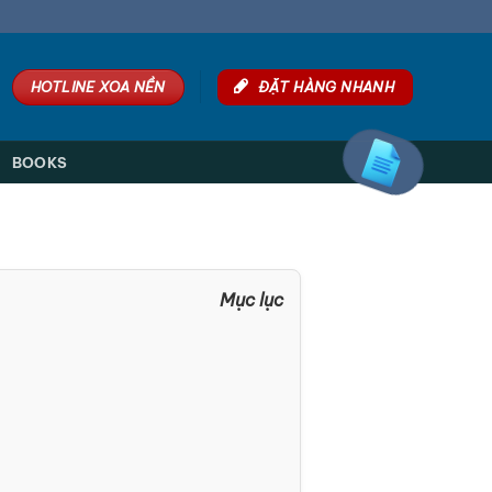
HOTLINE XOA NỀN
ĐẶT HÀNG NHANH
BOOKS
Mục lục