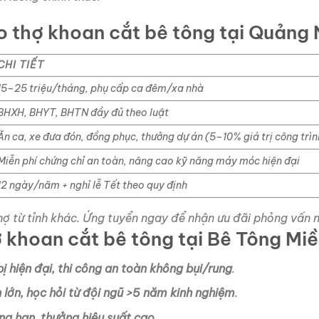
o thợ khoan cắt bê tông tại Quảng 
CHI TIẾT
15–25 triệu/tháng, phụ cấp ca đêm/xa nhà
BHXH, BHYT, BHTN đầy đủ theo luật
Ăn ca, xe đưa đón, đồng phục, thưởng dự án (5–10% giá trị công trìn
Miễn phí chứng chỉ an toàn, nâng cao kỹ năng máy móc hiện đại
12 ngày/năm + nghỉ lễ Tết theo quy định
thợ từ tỉnh khác. Ứng tuyển ngay để nhận ưu đãi phỏng vấn 
ợ khoan cắt bê tông tại Bê Tông Mi
ị hiện đại, thi công an toàn không bụi/rung
.
n lớn, học hỏi từ đội ngũ >5 năm kinh nghiệm
.
ng hạn, thưởng hiệu suất cao
.