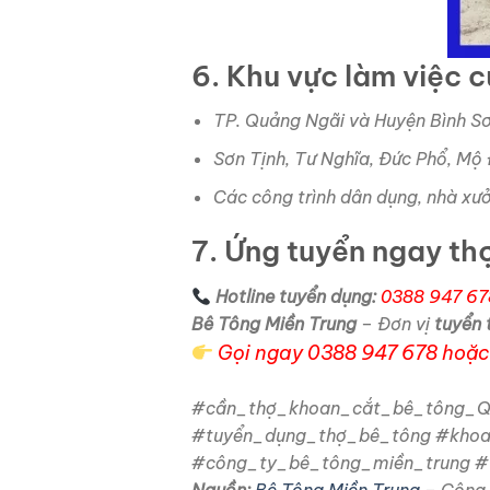
6. Khu vực làm việc 
TP. Quảng Ngãi và Huyện Bình S
Sơn Tịnh, Tư Nghĩa, Đức Phổ, Mộ
Các công trình dân dụng, nhà xư
7. Ứng tuyển ngay th
Hotline tuyển dụng:
0388 947 67
Bê Tông Miền Trung
– Đơn vị
tuyển 
Gọi ngay 0388 947 678 hoặc 
#cần_thợ_khoan_cắt_bê_tông_Q
#tuyển_dụng_thợ_bê_tông #kho
#công_ty_bê_tông_miền_trung #
Nguồn:
Bê Tông Miền Trung
– Công 