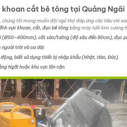
ợ khoan cắt bê tông tại Quảng Ngãi
, chúng tôi mong muốn đội ngũ thợ đáp ứng các tiêu chí sa
lĩnh vực khoan, cắt, đục bê tông
bằng máy lưỡi kim cương 
lõi (Ø50–400mm), cắt sàn/tường (độ sâu đến 80cm), đục p
 ngoài trời và ca dài
.
 động, biết sử dụng thiết bị nhập khẩu (Nhật, Hàn, Đức)
.
uảng Ngãi hoặc khu vực lân cận
.