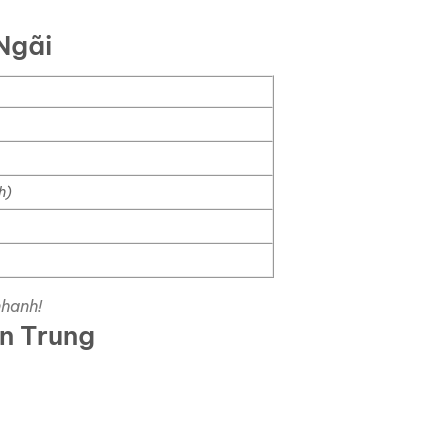
Ngãi
h)
nhanh!
ền Trung