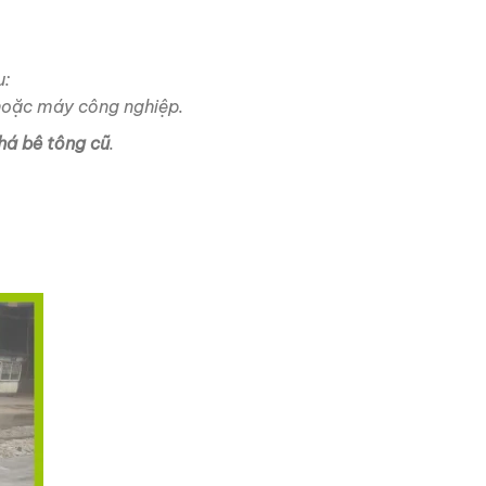
u:
hoặc máy công nghiệp.
há bê tông cũ
.