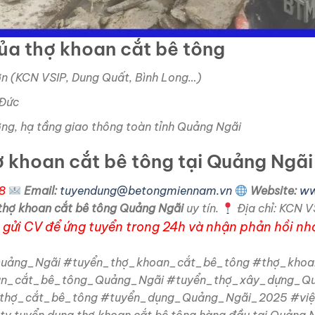
của thợ khoan cắt bê tông
ơn (KCN VSIP, Dung Quất, Bình Long…)
 Đức
ởng, hạ tầng giao thông toàn tỉnh Quảng Ngãi
ợ khoan cắt bê tông tại Quảng Ngãi
8
Email:
tuyendung@betongmiennam.vn
Website:
ww
thợ khoan cắt bê tông Quảng Ngãi
uy tín.
Địa chỉ: KCN V
gửi CV để ứng tuyển trong 24h và nhận phản hồi nh
uảng_Ngãi #tuyển_thợ_khoan_cắt_bê_tông #thợ_kho
an_cắt_bê_tông_Quảng_Ngãi #tuyển_thợ_xây_dựng_Q
thợ_cắt_bê_tông #tuyển_dụng_Quảng_Ngãi_2025 #vi
ty tuyển dụng thợ khoan cắt bê tông hàng đầu tại Quảng N