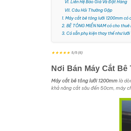
VI. Liên Hệ Báo Giá Và Đặt Hàng
VII. Câu Hỏi Thường Gặp
1. Máy cắt bê tông lưỡi 1200mm có
2. BÊ TÔNG MIỀN NAM có cho thuê 
3. Có sẵn phụ kiện thay thế như lư
★
★
★
★
★
5/5 (6)
Nơi Bán Máy Cắt Bê 
Máy cắt bê tông lưỡi 1200mm
là dòn
khả năng cắt sâu đến 50cm, máy cho