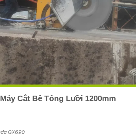
t Máy Cắt Bê Tông Lưỡi 1200mm
onda GX690