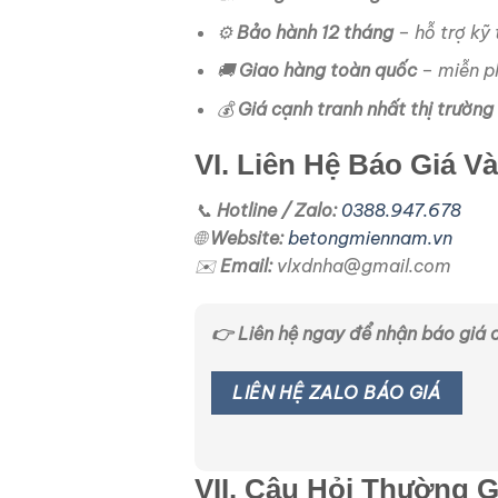
⚙️
Bảo hành 12 tháng
– hỗ trợ kỹ 
🚚
Giao hàng toàn quốc
– miễn p
💰
Giá cạnh tranh nhất thị trường
VI. Liên Hệ Báo Giá V
📞
Hotline / Zalo:
0388.947.678
🌐
Website:
betongmiennam.vn
✉️
Email:
vlxdnha@gmail.com
👉 Liên hệ ngay để nhận báo giá c
LIÊN HỆ ZALO BÁO GIÁ
VII. Câu Hỏi Thường 