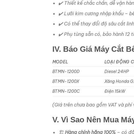
✔️ Thiết kế chắc chắn, dễ vận hàn
✔️ Lưỡi kim cương nhập khẩu – bề
✔️ Có thể thay đổi độ sâu cắt lin
✔️ Phụ tùng sẵn có, bảo hành 12 
IV. Báo Giá Máy Cắt 
MODEL
LOẠI ĐỘNG 
BTMN-1200D
Diesel 24HP
BTMN-1200X
Xăng Honda 
BTMN-1200C
Điện 15kW
(Giá trên chưa bao gồm VAT và phí vậ
V. Vì Sao Nên Mua M
🏗️
Hàng chính hãng 100%
– có đầ