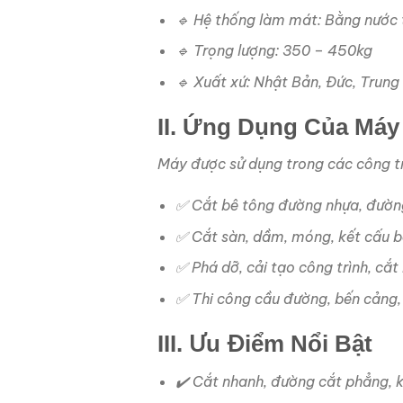
🔹 Hệ thống làm mát: Bằng nước
🔹 Trọng lượng: 350 – 450kg
🔹 Xuất xứ: Nhật Bản, Đức, Trun
II. Ứng Dụng Của Máy
Máy được sử dụng trong các công tr
✅ Cắt bê tông đường nhựa, đườn
✅ Cắt sàn, dầm, móng, kết cấu b
✅ Phá dỡ, cải tạo công trình, cắt
✅ Thi công cầu đường, bến cảng,
III. Ưu Điểm Nổi Bật
✔️ Cắt nhanh, đường cắt phẳng, 