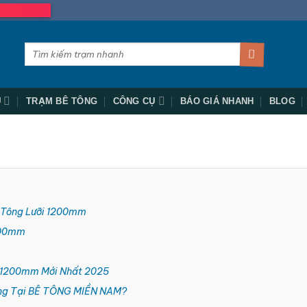
Tìm
kiếm:
Ụ
TRẠM BÊ TÔNG
CÔNG CỤ
BÁO GIÁ NHANH
BLOG
ê Tông Lưỡi 1200mm
1200mm
i 1200mm Mới Nhất 2025
ông Tại BÊ TÔNG MIỀN NAM?