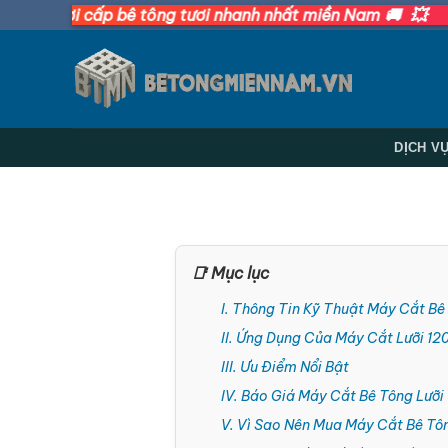
Bỏ
💥
ấp bê tông tươi nhanh nhất miền Nam 🚚
qua
nội
dung
DỊCH V
📑 Mục lục
I. Thông Tin Kỹ Thuật Máy Cắt B
II. Ứng Dụng Của Máy Cắt Lưỡi 
III. Ưu Điểm Nổi Bật
IV. Báo Giá Máy Cắt Bê Tông Lưỡ
V. Vì Sao Nên Mua Máy Cắt Bê T