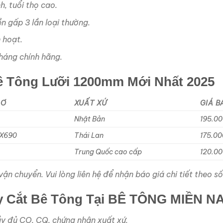
h, tuổi thọ cao.
n gấp 3 lần loại thường.
h hoạt.
tháng chính hãng.
Bê Tông Lưỡi 1200mm Mới Nhất 2025
CƠ
XUẤT XỨ
GIÁ B
Nhật Bản
195.00
GX690
Thái Lan
175.00
Trung Quốc cao cấp
120.00
n chuyển. Vui lòng liên hệ để nhận báo giá chi tiết theo số
áy Cắt Bê Tông Tại BÊ TÔNG MIỀN N
y đủ CO, CQ, chứng nhận xuất xứ.