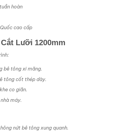
 tuần hoàn
g Quốc cao cấp
 Cắt Lưỡi 1200mm
ình:
g bê tông xi măng.
ê tông cốt thép dày.
 khe co giãn.
 nhà máy.
không nứt bê tông xung quanh.