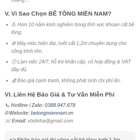
V. Vì Sao Chọn BÊ TÔNG MIỀN NAM?
💪 Hơn 10 năm kinh nghiệm trong lĩnh vực khoan cắt bê
tông.
⚙️ Máy móc hiện đại, lưỡi cắt 1,2m chuyên dụng cho
công trình lớn.
🕒 Làm việc 24/7, hỗ trợ khẩn cấp, có hợp đồng & VAT
đầy đủ.
💰 Báo giá cạnh tranh, không phát sinh chi phí ẩn.
VI. Liên Hệ Báo Giá & Tư Vấn Miễn Phí
📞
Hotline / Zalo:
0388.947.678
🌐
Website:
betongmiennam.vn
✉️
Email:
vlxdnha@gmail.com
👉 Nhận báo giá thi công cắt bê tông lưỡi 1,2m