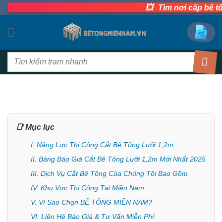
💥
Bỏ
Tìm nơi cấp bê tông 
qua
nội
dung
Tìm
kiếm:
📑 Mục lục
I. Năng Lực Thi Công Cắt Bê Tông Lưỡi 1,2m
II. Bảng Báo Giá Cắt Bê Tông Lưỡi 1,2m Mới Nhất 2025
III. Dịch Vụ Cắt Bê Tông Của Chúng Tôi Bao Gồm
IV. Khu Vực Thi Công Tại Miền Nam
V. Vì Sao Chọn BÊ TÔNG MIỀN NAM?
VI. Liên Hệ Báo Giá & Tư Vấn Miễn Phí