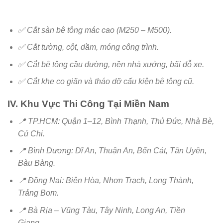
✅ Cắt sàn bê tông mác cao (M250 – M500).
✅ Cắt tường, cột, dầm, móng công trình.
✅ Cắt bê tông cầu đường, nền nhà xưởng, bãi đỗ xe.
✅ Cắt khe co giãn và tháo dỡ cấu kiện bê tông cũ.
IV. Khu Vực Thi Công Tại Miền Nam
📍 TP.HCM: Quận 1–12, Bình Thạnh, Thủ Đức, Nhà Bè,
Củ Chi.
📍 Bình Dương: Dĩ An, Thuận An, Bến Cát, Tân Uyên,
Bàu Bàng.
📍 Đồng Nai: Biên Hòa, Nhơn Trạch, Long Thành,
Trảng Bom.
📍 Bà Rịa – Vũng Tàu, Tây Ninh, Long An, Tiền
Giang…