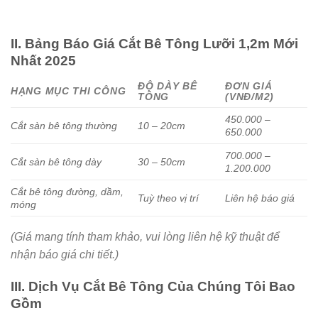
II. Bảng Báo Giá Cắt Bê Tông Lưỡi 1,2m Mới
Nhất 2025
ĐỘ DÀY BÊ
ĐƠN GIÁ
HẠNG MỤC THI CÔNG
TÔNG
(VNĐ/M2)
450.000 –
Cắt sàn bê tông thường
10 – 20cm
650.000
700.000 –
Cắt sàn bê tông dày
30 – 50cm
1.200.000
Cắt bê tông đường, dầm,
Tuỳ theo vị trí
Liên hệ báo giá
móng
(Giá mang tính tham khảo, vui lòng liên hệ kỹ thuật để
nhận báo giá chi tiết.)
III. Dịch Vụ Cắt Bê Tông Của Chúng Tôi Bao
Gồm