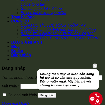
Xoa nền cào cán
Đổ bê tông tay
Gia công lắp đặt sắt thép
Ép cọc giá rẻ khu vực HCM
Trạm bê tông
CÔNG CỤ
CÔNG CỤ TÍNH BÊ TÔNG TRỘN TAY
CÔNG CỤ tra cứu định mức cấp phối bê tông
BẢNG TÍNH ĐỊNH MỨC THÉP XÂY DỰNG
CÔNG CỤ TÍNH TỔNG VẬT LIỆU XÂY TƯỜNG
BÁO GIÁ NHANH
Blog
Books
Đăng nhập
Đăng nhập
Chúng tôi ở đây và luôn sẵn sàng
Bắt
Tên tài khoản hoặc địa chỉ email
*
hỗ trợ và tư vấn cho quý khách.
buộc
Đừng ngần ngại, hãy liên hệ với
chúng tôi nếu bạn cần :)
Bắt
Mật khẩu
*
buộc
Ghi nhớ mật khẩu
Đăng nhập
Quên mật khẩu?