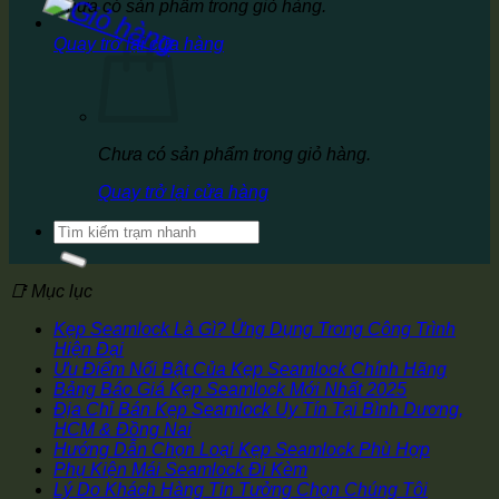
Chưa có sản phẩm trong giỏ hàng.
Quay trở lại cửa hàng
Chưa có sản phẩm trong giỏ hàng.
Quay trở lại cửa hàng
Tìm
kiếm:
📑 Mục lục
Kẹp Seamlock Là Gì? Ứng Dụng Trong Công Trình
Hiện Đại
Ưu Điểm Nổi Bật Của Kẹp Seamlock Chính Hãng
Bảng Báo Giá Kẹp Seamlock Mới Nhất 2025
Địa Chỉ Bán Kẹp Seamlock Uy Tín Tại Bình Dương,
HCM & Đồng Nai
Hướng Dẫn Chọn Loại Kẹp Seamlock Phù Hợp
Phụ Kiện Mái Seamlock Đi Kèm
Lý Do Khách Hàng Tin Tưởng Chọn Chúng Tôi