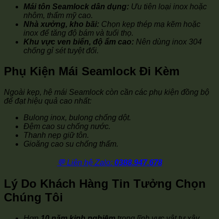
Mái tôn Seamlock dân dụng:
Ưu tiên loại inox hoặc
nhôm, thẩm mỹ cao.
Nhà xưởng, kho bãi:
Chọn kẹp thép mạ kẽm hoặc
inox để tăng độ bám và tuổi thọ.
Khu vực ven biển, độ ẩm cao:
Nên dùng inox 304
chống gỉ sét tuyệt đối.
Phụ Kiện Mái Seamlock Đi Kèm
Ngoài kẹp, hệ mái Seamlock còn cần các phụ kiện đồng bộ
để đạt hiệu quả cao nhất:
Bulong inox, bulong chống dột.
Đệm cao su chống nước.
Thanh nẹp giữ tôn.
Gioăng cao su chống thấm.
💬 Liên hệ Zalo:
0388.947.678
Lý Do Khách Hàng Tin Tưởng Chọn
Chúng Tôi
Hơn
10 năm kinh nghiệm
trong lĩnh vực vật tư xây