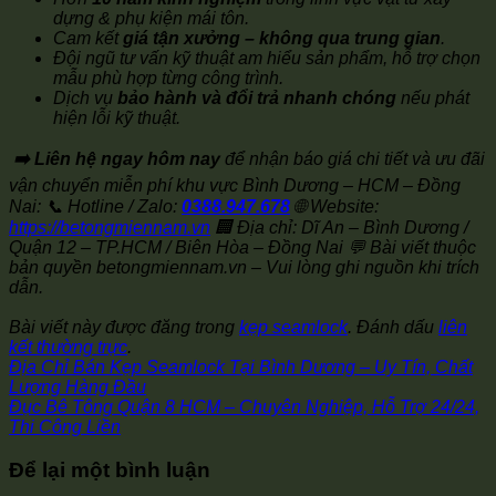
dựng & phụ kiện mái tôn.
Cam kết
giá tận xưởng – không qua trung gian
.
Đội ngũ tư vấn kỹ thuật am hiểu sản phẩm, hỗ trợ chọn
mẫu phù hợp từng công trình.
Dịch vụ
bảo hành và đổi trả nhanh chóng
nếu phát
hiện lỗi kỹ thuật.
➡️ Liên hệ ngay hôm nay
để nhận báo giá chi tiết và ưu đãi
vận chuyển miễn phí khu vực Bình Dương – HCM – Đồng
Nai: 📞 Hotline / Zalo:
0388.947.678
🌐 Website:
https://betongmiennam.vn
🏢 Địa chỉ: Dĩ An – Bình Dương /
Quận 12 – TP.HCM / Biên Hòa – Đồng Nai
💬 Bài viết thuộc
bản quyền betongmiennam.vn – Vui lòng ghi nguồn khi trích
dẫn.
Bài viết này được đăng trong
kẹp seamlock
. Đánh dấu
liên
kết thường trực
.
Địa Chỉ Bán Kẹp Seamlock Tại Bình Dương – Uy Tín, Chất
Lượng Hàng Đầu
Đục Bê Tông Quận 8 HCM – Chuyên Nghiệp, Hỗ Trợ 24/24,
Thi Công Liền
Để lại một bình luận