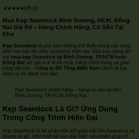
★
★
★
★
★
0/5 (0)
Mua Kẹp Seamlock Bình Dương, HCM, Đồng
Nai Giá Rẻ – Hàng Chính Hãng, Có Sẵn Tại
Kho
Kẹp Seamlock
là phụ kiện không thể thiếu trong các công
trình lợp mái tôn kiểu seamlock hiện đại. Nếu bạn đang tìm
nơi
mua kẹp Seamlock tại Bình Dương, TP.HCM hoặc
Đồng Nai
với giá sỉ & lẻ tốt nhất, hàng chính hãng và giao
hàng tận nơi –
Công ty Bê Tông Miền Nam
chính là lựa
chọn uy tín dành cho bạn.
Kẹp Seamlock chính hãng – hàng có sẵn tại kho
Bình Dương, TP.HCM, Đồng Nai.
Kẹp Seamlock Là Gì? Ứng Dụng
Trong Công Trình Hiện Đại
Kẹp Seamlock là bộ phận liên kết giữa mái tôn Seamlock và
khung xà gồ. Nhờ thiết kế kẹp đặc biệt, sản phẩm giúp cố