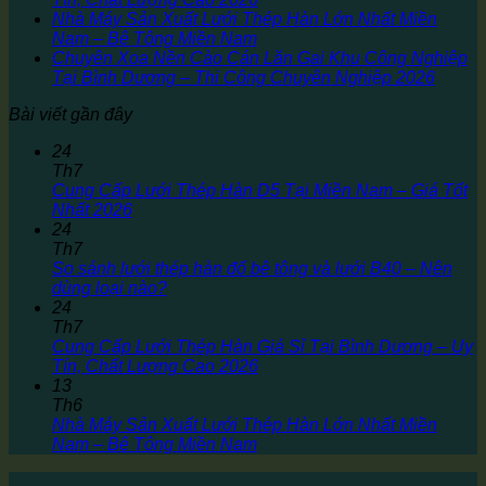
Nhà Máy Sản Xuất Lưới Thép Hàn Lớn Nhất Miền
Nam – Bê Tông Miền Nam
Chuyên Xoa Nền Cào Cán Lăn Gai Khu Công Nghiệp
Tại Bình Dương – Thi Công Chuyên Nghiệp 2026
Bài viết gần đây
24
Th7
Cung Cấp Lưới Thép Hàn D5 Tại Miền Nam – Giá Tốt
Nhất 2026
24
Th7
So sánh lưới thép hàn đổ bê tông và lưới B40 – Nên
dùng loại nào?
24
Th7
Cung Cấp Lưới Thép Hàn Giá Sỉ Tại Bình Dương – Uy
Tín, Chất Lượng Cao 2026
13
Th6
Nhà Máy Sản Xuất Lưới Thép Hàn Lớn Nhất Miền
Nam – Bê Tông Miền Nam