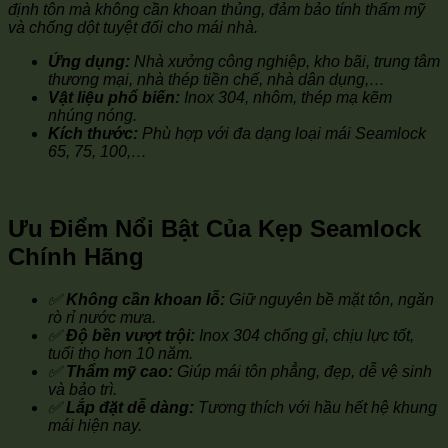
định tôn mà không cần khoan thủng, đảm bảo tính thẩm mỹ
và chống dột tuyệt đối cho mái nhà.
Ứng dụng:
Nhà xưởng công nghiệp, kho bãi, trung tâm
thương mại, nhà thép tiền chế, nhà dân dụng,…
Vật liệu phổ biến:
Inox 304, nhôm, thép mạ kẽm
nhúng nóng.
Kích thước:
Phù hợp với đa dạng loại mái Seamlock
65, 75, 100,…
Ưu Điểm Nổi Bật Của Kẹp Seamlock
Chính Hãng
✅
Không cần khoan lỗ:
Giữ nguyên bề mặt tôn, ngăn
rò rỉ nước mưa.
✅
Độ bền vượt trội:
Inox 304 chống gỉ, chịu lực tốt,
tuổi thọ hơn 10 năm.
✅
Thẩm mỹ cao:
Giúp mái tôn phẳng, đẹp, dễ vệ sinh
và bảo trì.
✅
Lắp đặt dễ dàng:
Tương thích với hầu hết hệ khung
mái hiện nay.