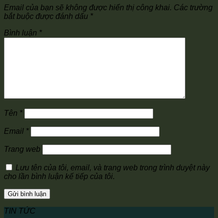
Email của bạn sẽ không được hiển thị công khai.
Các trường
bắt buộc được đánh dấu
*
Bình luận
*
Tên
*
Email
*
Trang web
Lưu tên của tôi, email, và trang web trong trình duyệt này
cho lần bình luận kế tiếp của tôi.
TIN TỨC