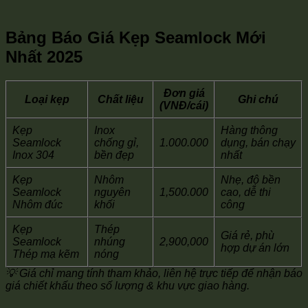
Bảng Báo Giá Kẹp Seamlock Mới
Nhất 2025
Đơn giá
Loại kẹp
Chất liệu
Ghi chú
(VNĐ/cái)
Kẹp
Inox
Hàng thông
Seamlock
chống gỉ,
1.000.000
dụng, bán chạy
Inox 304
bền đẹp
nhất
Kẹp
Nhôm
Nhẹ, độ bền
Seamlock
nguyên
1,500.000
cao, dễ thi
Nhôm đúc
khối
công
Kẹp
Thép
Giá rẻ, phù
Seamlock
nhúng
2,900,000
hợp dự án lớn
Thép mạ kẽm
nóng
💡 Giá chỉ mang tính tham khảo, liên hệ trực tiếp để nhận báo
giá chiết khấu theo số lượng & khu vực giao hàng.