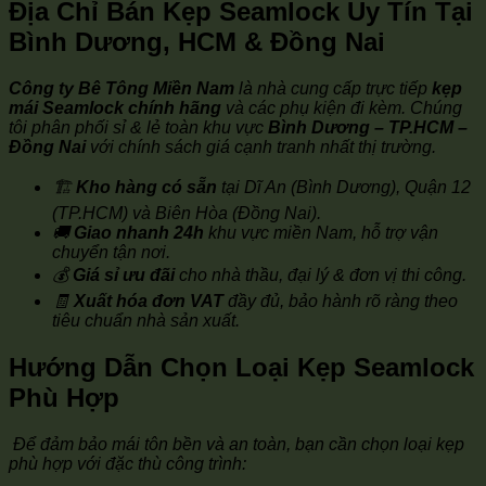
Địa Chỉ Bán Kẹp Seamlock Uy Tín Tại
Bình Dương, HCM & Đồng Nai
Công ty Bê Tông Miền Nam
là nhà cung cấp trực tiếp
kẹp
mái Seamlock chính hãng
và các phụ kiện đi kèm. Chúng
tôi phân phối sỉ & lẻ toàn khu vực
Bình Dương – TP.HCM –
Đồng Nai
với chính sách giá cạnh tranh nhất thị trường.
🏗️
Kho hàng có sẵn
tại Dĩ An (Bình Dương), Quận 12
(TP.HCM) và Biên Hòa (Đồng Nai).
🚚
Giao nhanh 24h
khu vực miền Nam, hỗ trợ vận
chuyển tận nơi.
💰
Giá sỉ ưu đãi
cho nhà thầu, đại lý & đơn vị thi công.
🧾
Xuất hóa đơn VAT
đầy đủ, bảo hành rõ ràng theo
tiêu chuẩn nhà sản xuất.
Hướng Dẫn Chọn Loại Kẹp Seamlock
Phù Hợp
Để đảm bảo mái tôn bền và an toàn, bạn cần chọn loại kẹp
phù hợp với đặc thù công trình: