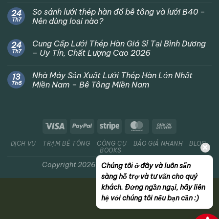
So sánh lưới thép hàn đổ bê tông và lưới B40 –
24
Th7
Nên dùng loại nào?
Cung Cấp Lưới Thép Hàn Giá Sỉ Tại Bình Dương
24
Th7
– Uy Tín, Chất Lượng Cao 2026
Nhà Máy Sản Xuất Lưới Thép Hàn Lớn Nhất
13
Th6
Miền Nam – Bê Tông Miền Nam
DỊCH VỤ
TRẠM BÊ TÔNG
CÔNG CỤ
BÁO GIÁ NHANH
BLOG
BOOKS
Copyright 2026 ©
BETONGMIENNAM.VN
Chúng tôi ở đây và luôn sẵn
sàng hỗ trợ và tư vấn cho quý
khách. Đừng ngần ngại, hãy liên
hệ với chúng tôi nếu bạn cần :)