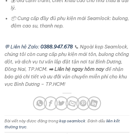
💰 Giá cạnh tranh, chiết khấu cao cho nhà thầu & đại
lý.
📦 Cung cấp đầy đủ phụ kiện mái Seamlock: bulong,
đệm cao su, thanh nẹp.
💬 Liên hệ Zalo:
0388.947.678
📞 Ngoài kẹp Seamlock,
chúng tôi còn cung cấp phụ kiện mái tôn, bulong chống
dột, và dịch vụ tư vấn lắp đặt tận nơi tại Bình Dương,
Đồng Nai, TP.HCM.
➡️ Liên hệ ngay hôm nay
để nhận
báo giá chi tiết và ưu đãi vận chuyển miễn phí cho khu
vực Bình Dương – TP.HCM!
Bài viết này được đăng trong
kẹp seamlock
. Đánh dấu
liên kết
thường trực
.