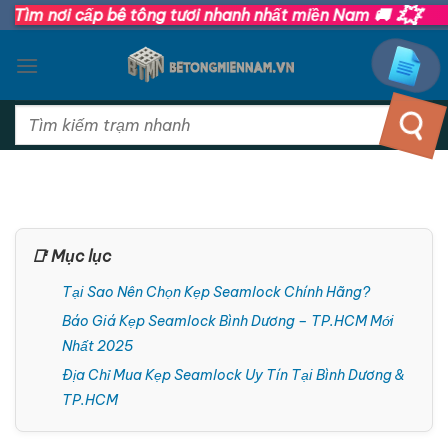
💥
Bỏ
m nơi cấp bê tông tươi nhanh nhất miền Nam 🚚
qua
nội
dung
Tìm
kiếm:
📑 Mục lục
Tại Sao Nên Chọn Kẹp Seamlock Chính Hãng?
Báo Giá Kẹp Seamlock Bình Dương – TP.HCM Mới
Nhất 2025
Địa Chỉ Mua Kẹp Seamlock Uy Tín Tại Bình Dương &
TP.HCM