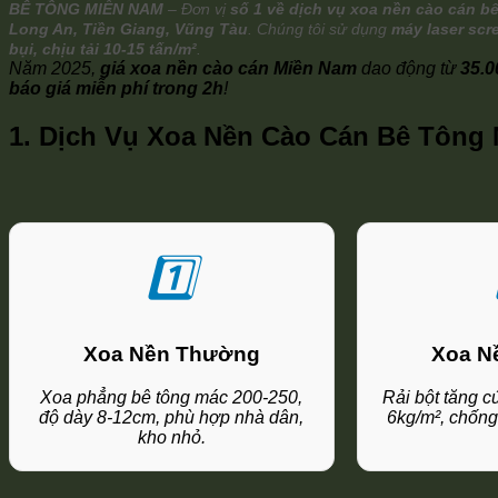
BÊ TÔNG MIỀN NAM
– Đơn vị
số 1 về dịch vụ xoa nền cào cán 
Long An, Tiền Giang, Vũng Tàu
. Chúng tôi sử dụng
máy laser scr
bụi, chịu tải 10-15 tấn/m²
.
Năm 2025,
giá xoa nền cào cán Miền Nam
dao động từ
35.0
báo giá miễn phí trong 2h
!
1. Dịch Vụ Xoa Nền Cào Cán Bê Tôn
1️⃣
Xoa Nền Thường
Xoa Nề
Xoa phẳng bê tông mác 200-250,
Rải bột tăng 
độ dày 8-12cm, phù hợp nhà dân,
6kg/m², chống
kho nhỏ.