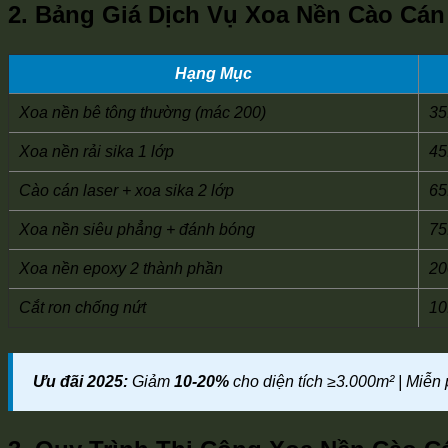
2. Bảng Giá Dịch Vụ Xoa Nền Cào Cán 
Hạng Mục
Xoa nền bê tông thường (mác 200)
35
Xoa nền rải sika 1 lớp
45
Cào cán laser + xoa sika 2 lớp
65
Xoa nền siêu phẳng + đánh bóng
75
Xoa nền epoxy 2 thành phần
20
Cắt ron chống nứt
10
Ưu đãi 2025:
Giảm
10-20%
cho diện tích ≥3.000m² | Miễn