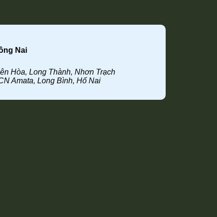
ồng Nai
iên Hòa, Long Thành, Nhơn Trạch
CN Amata, Long Bình, Hố Nai