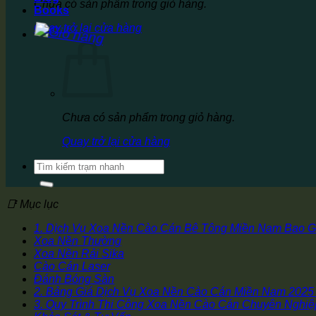
Chưa có sản phẩm trong giỏ hàng.
Books
Quay trở lại cửa hàng
Chưa có sản phẩm trong giỏ hàng.
Quay trở lại cửa hàng
Tìm
kiếm:
📑 Mục lục
1. Dịch Vụ Xoa Nền Cào Cán Bê Tông Miền Nam Bao 
Xoa Nền Thường
Xoa Nền Rải Sika
Cào Cán Laser
Đánh Bóng Sàn
2. Bảng Giá Dịch Vụ Xoa Nền Cào Cán Miền Nam 2025 (
3. Quy Trình Thi Công Xoa Nền Cào Cán Chuyên Nghiệ