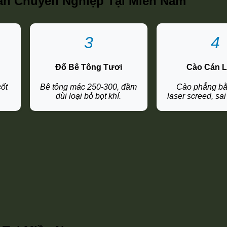
Cán Chuyên Nghiệp Tại Miền Nam
3
4
Đổ Bê Tông Tươi
Cào Cán L
cốt
Bê tông mác 250-300, đầm
Cào phẳng b
dùi loại bỏ bọt khí.
laser screed, sa