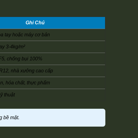
Ghi Chú
oa tay hoặc máy cơ bản
ay 3-4kg/m²
F5, chống bụi 100%
R12, nhà xưởng cao cấp
ện, hóa chất, thực phẩm
ỹ thuật
g bề mặt.