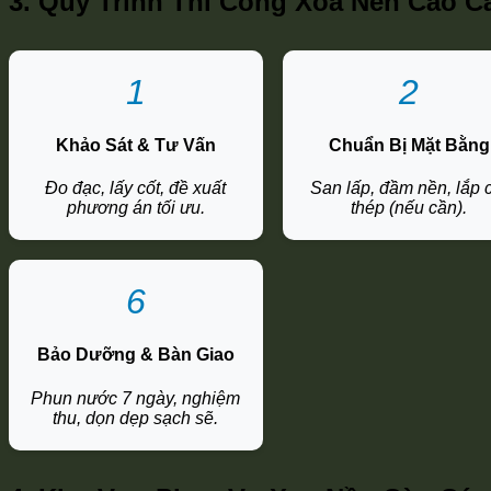
3. Quy Trình Thi Công Xoa Nền Cào 
1
2
Khảo Sát & Tư Vấn
Chuẩn Bị Mặt Bằng
Đo đạc, lấy cốt, đề xuất
San lấp, đầm nền, lắp 
phương án tối ưu.
thép (nếu cần).
6
Bảo Dưỡng & Bàn Giao
Phun nước 7 ngày, nghiệm
thu, dọn dẹp sạch sẽ.