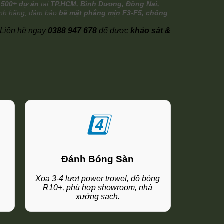
n
500+ dự án
tại
TP.HCM, Bình Dương, Đồng Nai,
hính hãng, đảm bảo
bề mặt phẳng mịn F3-F5, chống
t. Liên hệ ngay
0388 947 678
để được
khảo sát &
4️⃣
Đánh Bóng Sàn
Xoa 3-4 lượt power trowel, độ bóng
u
R10+, phù hợp showroom, nhà
xưởng sạch.