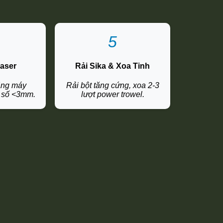
5
aser
Rải Sika & Xoa Tinh
ằng máy
Rải bột tăng cứng, xoa 2-3
i số <3mm.
lượt power trowel.