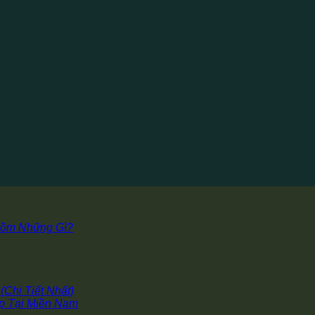
Gồm Những Gì?
Chi Tiết Nhất)
p Tại Miền Nam