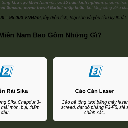
bê tông khu vực Miền Nam
với hơn
15 năm kinh nghiệm
, phục vụ hơ
eed Somero, power trowel Bartell nhập khẩu
, bột tăng cứng Sika c
00 – 95.000 VNĐ/m²
, tùy diện tích, loại sàn và yêu cầu kỹ thuậ
g Miền Nam Bao Gồm Những Gì?
2️⃣
3️⃣
n Rải Sika
Cào Cán Laser
cứng Sika Chapdur 3-
Cào bê tông tươi bằng máy laser
 mài mòn, bụi, thấm
screed, đạt độ phẳng F3-F5, siê
dầu.
chính xác.