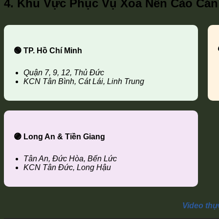
4. Khu Vực Phục Vụ Xoa Nền Cào Cán
🟢 TP. Hồ Chí Minh
Quận 7, 9, 12, Thủ Đức
KCN Tân Bình, Cát Lái, Linh Trung
🟣 Long An & Tiền Giang
Tân An, Đức Hòa, Bến Lức
KCN Tân Đức, Long Hậu
Video thự