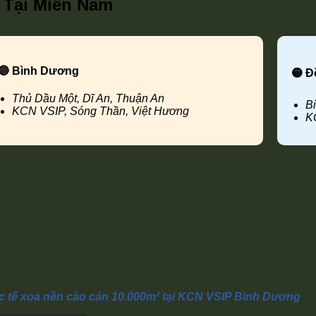
 Tại Miền Nam
🔵 Bình Dương
🟡 Đ
Thủ Dầu Một, Dĩ An, Thuận An
B
KCN VSIP, Sóng Thần, Việt Hương
K
c tế xoa nền cào cán 10.000m² tại KCN VSIP Bình Dương