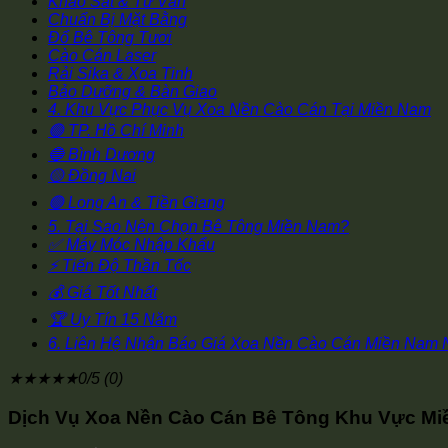
Khảo Sát & Tư Vấn
Chuẩn Bị Mặt Bằng
Đổ Bê Tông Tươi
Cào Cán Laser
Rải Sika & Xoa Tinh
Bảo Dưỡng & Bàn Giao
4. Khu Vực Phục Vụ Xoa Nền Cào Cán Tại Miền Nam
🟢 TP. Hồ Chí Minh
🔵 Bình Dương
🟡 Đồng Nai
🟣 Long An & Tiền Giang
5. Tại Sao Nên Chọn Bê Tông Miền Nam?
✅ Máy Móc Nhập Khẩu
⚡ Tiến Độ Thần Tốc
💰 Giá Tốt Nhất
🏆 Uy Tín 15 Năm
6. Liên Hệ Nhận Báo Giá Xoa Nền Cào Cán Miền Nam
★
★
★
★
★
0/5 (0)
Dịch Vụ Xoa Nền Cào Cán Bê Tông Khu Vực Miề