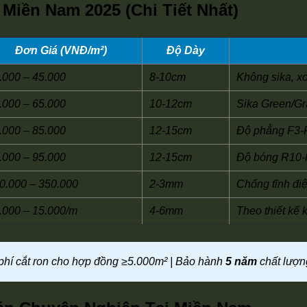
Miền Nam 2025 (Chi Tiết Nhất)
Đơn Giá (VNĐ/m²)
Độ Dày
.000 – 45.000
8-10cm
Không sika, x
.000 – 65.000
10-12cm
Sika Green/Gr
.000 – 85.000
12-15cm
Độ phẳng F3-
.000 – 95.000
12-15cm
Độ bóng R10-
0.000 – 350.000
2-3mm
Chống tĩnh đi
.000 – 15.000/m
4-6mm
Theo thiết kế k
 phí cắt ron cho hợp đồng ≥5.000m² | Bảo hành
5 năm
chất lượn