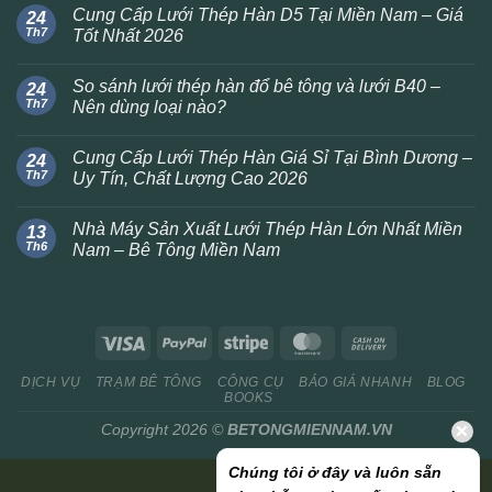
Cung Cấp Lưới Thép Hàn D5 Tại Miền Nam – Giá
24
Th7
Tốt Nhất 2026
So sánh lưới thép hàn đổ bê tông và lưới B40 –
24
Th7
Nên dùng loại nào?
Cung Cấp Lưới Thép Hàn Giá Sỉ Tại Bình Dương –
24
Th7
Uy Tín, Chất Lượng Cao 2026
Nhà Máy Sản Xuất Lưới Thép Hàn Lớn Nhất Miền
13
Th6
Nam – Bê Tông Miền Nam
DỊCH VỤ
TRẠM BÊ TÔNG
CÔNG CỤ
BÁO GIÁ NHANH
BLOG
BOOKS
Copyright 2026 ©
BETONGMIENNAM.VN
Chúng tôi ở đây và luôn sẵn