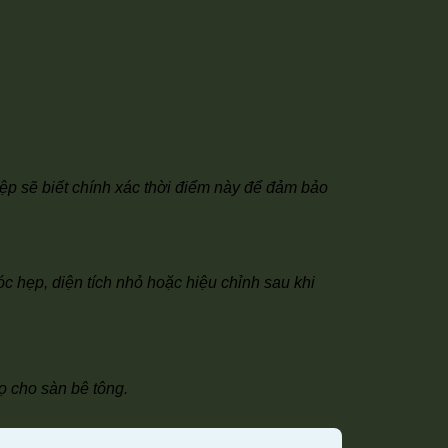
hiệp sẽ biết chính xác thời điểm này để đảm bảo
c hẹp, diện tích nhỏ hoặc hiệu chỉnh sau khi
ọ cho sàn bê tông.