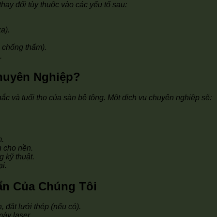
thay đổi tùy thuộc vào các yếu tố sau:
a).
, chống thấm).
.
huyên Nghiệp?
c và tuổi thọ của sàn bê tông. Một dịch vụ chuyên nghiệp sẽ:
m.
n cho nền.
 kỹ thuật.
i.
ẩn Của Chúng Tôi
 đặt lưới thép (nếu có).
áy laser.