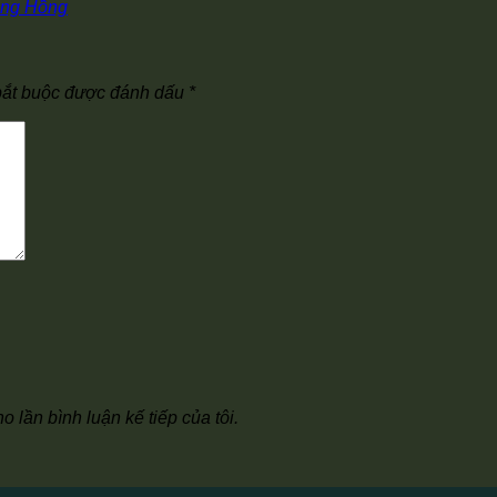
ong Hồng
bắt buộc được đánh dấu
*
o lần bình luận kế tiếp của tôi.