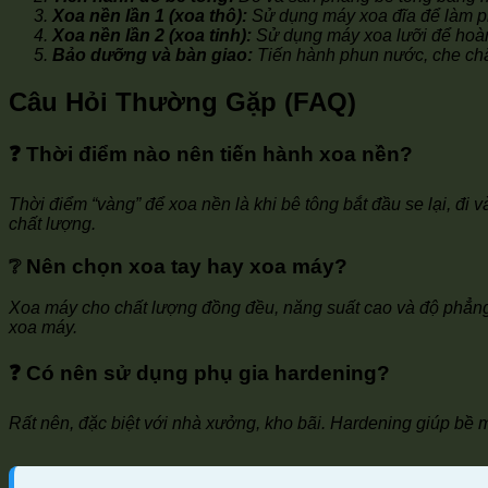
Xoa nền lần 1 (xoa thô):
Sử dụng máy xoa đĩa để làm ph
Xoa nền lần 2 (xoa tinh):
Sử dụng máy xoa lưỡi để hoàn 
Bảo dưỡng và bàn giao:
Tiến hành phun nước, che chắ
Câu Hỏi Thường Gặp (FAQ)
❓ Thời điểm nào nên tiến hành xoa nền?
Thời điểm “vàng” để xoa nền là khi bê tông bắt đầu se lại, đi 
chất lượng.
❔ Nên chọn xoa tay hay xoa máy?
Xoa máy cho chất lượng đồng đều, năng suất cao và độ phẳng vư
xoa máy.
❓ Có nên sử dụng phụ gia hardening?
Rất nên, đặc biệt với nhà xưởng, kho bãi. Hardening giúp bề 