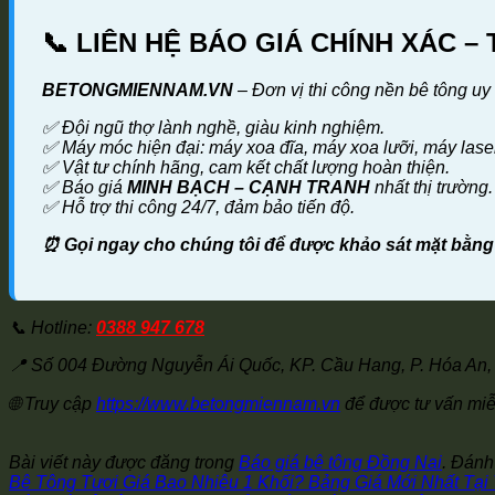
📞 LIÊN HỆ BÁO GIÁ CHÍNH XÁC – 
BETONGMIENNAM.VN
– Đơn vị thi công nền bê tông uy
✅ Đội ngũ thợ lành nghề, giàu kinh nghiệm.
✅ Máy móc hiện đại: máy xoa đĩa, máy xoa lưỡi, máy laser
✅ Vật tư chính hãng, cam kết chất lượng hoàn thiện.
✅ Báo giá
MINH BẠCH – CẠNH TRANH
nhất thị trường.
✅ Hỗ trợ thi công 24/7, đảm bảo tiến độ.
⏰ Gọi ngay cho chúng tôi để được khảo sát mặt bằng v
📞 Hotline:
0388 947 678
📍 Số 004 Đường Nguyễn Ái Quốc, KP. Cầu Hang, P. Hóa An, 
🌐 Truy cập
https://www.betongmiennam.vn
để được tư vấn miễ
Bài viết này được đăng trong
Báo giá bê tông Đồng Nai
. Đán
Bê Tông Tươi Giá Bao Nhiêu 1 Khối? Bảng Giá Mới Nhất Tạ