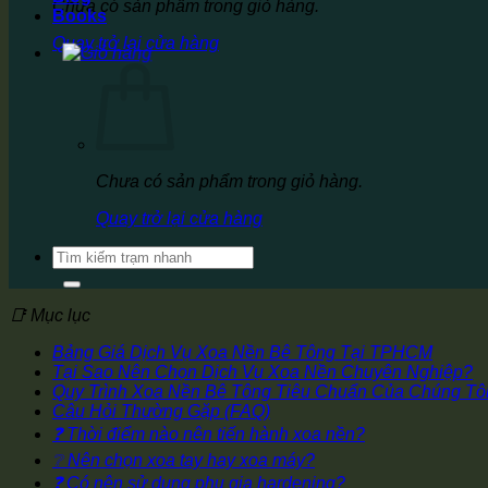
Chưa có sản phẩm trong giỏ hàng.
Books
Quay trở lại cửa hàng
Chưa có sản phẩm trong giỏ hàng.
Quay trở lại cửa hàng
Tìm
kiếm:
📑 Mục lục
Bảng Giá Dịch Vụ Xoa Nền Bê Tông Tại TPHCM
Tại Sao Nên Chọn Dịch Vụ Xoa Nền Chuyên Nghiệp?
Quy Trình Xoa Nền Bê Tông Tiêu Chuẩn Của Chúng Tô
Câu Hỏi Thường Gặp (FAQ)
❓ Thời điểm nào nên tiến hành xoa nền?
❔ Nên chọn xoa tay hay xoa máy?
❓ Có nên sử dụng phụ gia hardening?