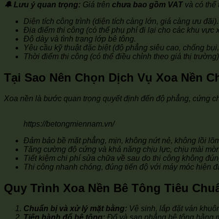
🔔 Lưu ý quan trọng:
Giá trên
chưa bao gồm VAT
và có thể 
Diện tích công trình (diện tích càng lớn, giá càng ưu đãi).
Địa điểm thi công (có thể phụ phí đi lại cho các khu vực x
Độ dày và tình trạng lớp bê tông.
Yêu cầu kỹ thuật đặc biệt (độ phẳng siêu cao, chống bụi
Thời điểm thi công (có thể điều chỉnh theo giá thị trường)
Tại Sao Nên Chọn Dịch Vụ Xoa Nền C
Xoa nền là bước quan trọng quyết định đến độ phẳng, cứng chắ
https://betongmiennam.vn/
Đảm bảo bề mặt phẳng, mịn, không nứt nẻ, không lồi lõ
Tăng cường độ cứng và khả năng chịu lực, chịu mài mò
Tiết kiệm chi phí sửa chữa về sau do thi công không đúng
Thi công nhanh chóng, đúng tiến độ với máy móc hiện đạ
Quy Trình Xoa Nền Bê Tông Tiêu Chu
Chuẩn bị và xử lý mặt bằng:
Vệ sinh, lắp đặt ván khuôn,
Tiến hành đổ bê tông:
Đổ và san phẳng bê tông bằng m