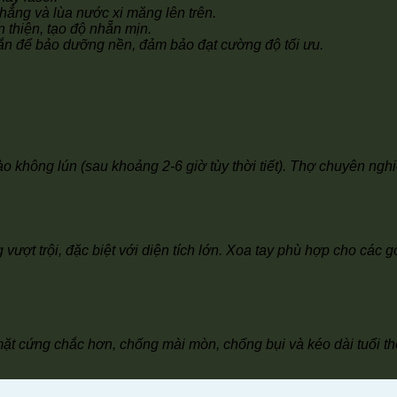
ẳng và lùa nước xi măng lên trên.
thiện, tạo độ nhẵn mịn.
n để bảo dưỡng nền, đảm bảo đạt cường độ tối ưu.
vào không lún (sau khoảng 2-6 giờ tùy thời tiết). Thợ chuyên ng
ợt trội, đặc biệt với diện tích lớn. Xoa tay phù hợp cho các gó
mặt cứng chắc hơn, chống mài mòn, chống bụi và kéo dài tuổi th