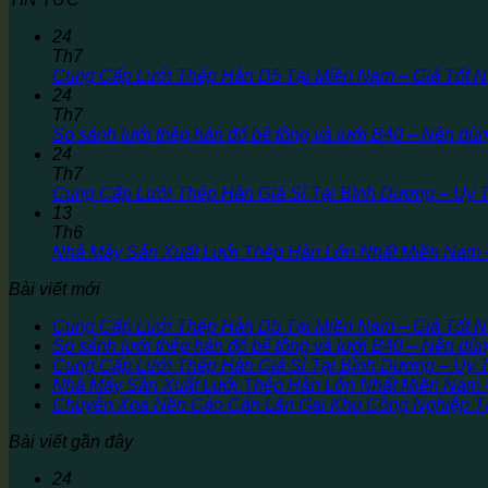
24
Th7
Cung Cấp Lưới Thép Hàn D5 Tại Miền Nam – Giá Tốt N
24
Th7
So sánh lưới thép hàn đổ bê tông và lưới B40 – Nên dùn
24
Th7
Cung Cấp Lưới Thép Hàn Giá Sỉ Tại Bình Dương – Uy 
13
Th6
Nhà Máy Sản Xuất Lưới Thép Hàn Lớn Nhất Miền Nam
Bài viết mới
Cung Cấp Lưới Thép Hàn D5 Tại Miền Nam – Giá Tốt N
So sánh lưới thép hàn đổ bê tông và lưới B40 – Nên dùn
Cung Cấp Lưới Thép Hàn Giá Sỉ Tại Bình Dương – Uy 
Nhà Máy Sản Xuất Lưới Thép Hàn Lớn Nhất Miền Nam
Chuyên Xoa Nền Cào Cán Lăn Gai Khu Công Nghiệp Tạ
Bài viết gần đây
24