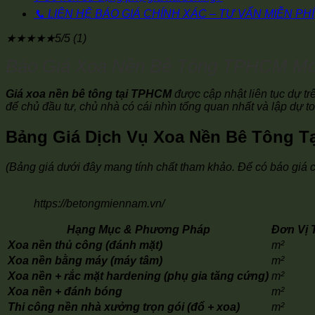
📞 LIÊN HỆ BÁO GIÁ CHÍNH XÁC – TƯ VẤN MIỄN PHÍ
★
★
★
★
★
5/5 (1)
Báo Giá Xoa Nền Bê Tông TPHCM Mớ
Giá xoa nền bê tông tại TPHCM
được cập nhật liên tục dự tr
để chủ đầu tư, chủ nhà có cái nhìn tổng quan nhất và lập dự t
Bảng Giá Dịch Vụ Xoa Nền Bê Tông 
(Bảng giá dưới đây mang tính chất tham khảo. Để có báo giá chín
https://betongmiennam.vn/
Hạng Mục & Phương Pháp
Đơn Vị 
Xoa nền thủ công (đánh mặt)
m²
Xoa nền bằng máy (máy tâm)
m²
Xoa nền + rắc mặt hardening (phụ gia tăng cứng)
m²
Xoa nền + đánh bóng
m²
Thi công nền nhà xưởng trọn gói (đổ + xoa)
m²