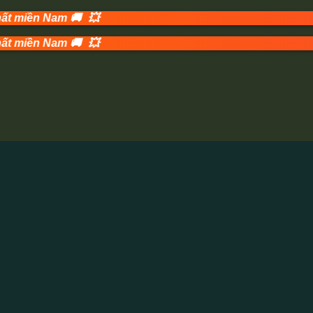
💥
m 🚚
💥
m 🚚