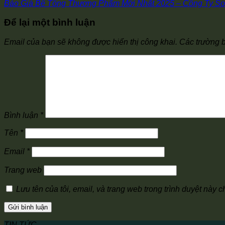
Báo Giá Bê Tông Thương Phẩm Mới Nhất 2025 – Công Ty S
Để lại một bình luận
Email của bạn sẽ không được hiển thị công khai.
Các trường 
Bình luận
*
Tên
*
Email
*
Trang web
Lưu tên của tôi, email, và trang web trong trình duyệt này ch
TIN TỨC