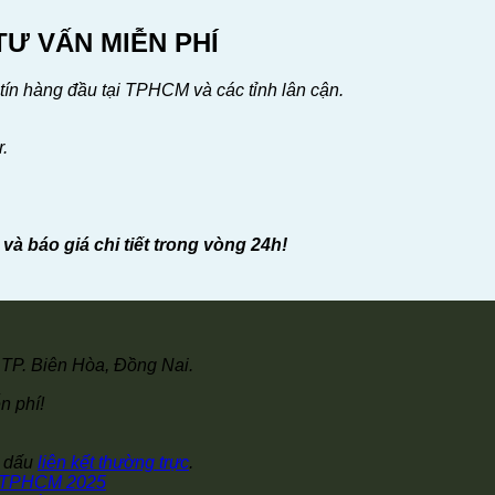
TƯ VẤN MIỄN PHÍ
 tín hàng đầu tại TPHCM và các tỉnh lân cận.
.
à báo giá chi tiết trong vòng 24h!
TP. Biên Hòa, Đồng Nai.
n phí!
h dấu
liên kết thường trực
.
i TPHCM 2025