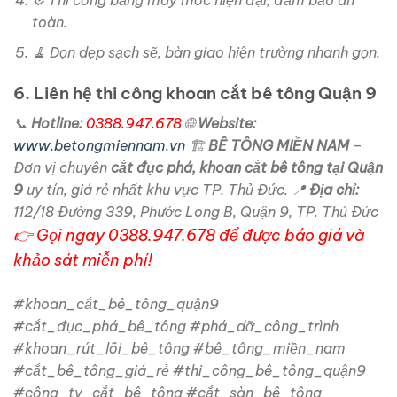
toàn.
🧹 Dọn dẹp sạch sẽ, bàn giao hiện trường nhanh gọn.
6. Liên hệ thi công khoan cắt bê tông Quận 9
📞
Hotline:
0388.947.678
🌐
Website:
www.betongmiennam.vn
🏗️
BÊ TÔNG MIỀN NAM
–
Đơn vị chuyên
cắt đục phá, khoan cắt bê tông tại Quận
9
uy tín, giá rẻ nhất khu vực TP. Thủ Đức. 📍
Địa chỉ:
112/18 Đường 339, Phước Long B, Quận 9, TP. Thủ Đức
👉
Gọi ngay 0388.947.678 để được báo giá và
khảo sát miễn phí!
#khoan_cắt_bê_tông_quận9
#cắt_đục_phá_bê_tông #phá_dỡ_công_trình
#khoan_rút_lõi_bê_tông #bê_tông_miền_nam
#cắt_bê_tông_giá_rẻ #thi_công_bê_tông_quận9
#công_ty_cắt_bê_tông #cắt_sàn_bê_tông