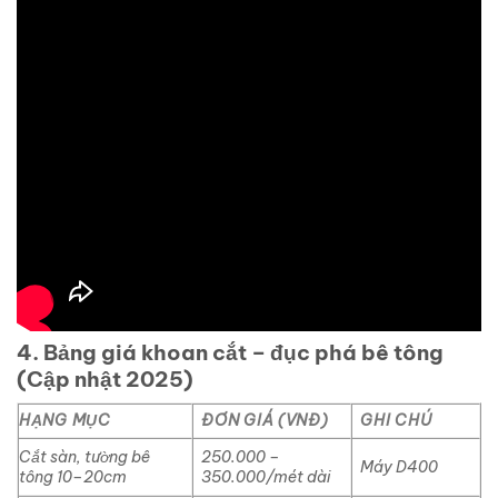
4. Bảng giá khoan cắt – đục phá bê tông
(Cập nhật 2025)
HẠNG MỤC
ĐƠN GIÁ (VNĐ)
GHI CHÚ
Cắt sàn, tường bê
250.000 –
Máy D400
tông 10–20cm
350.000/mét dài