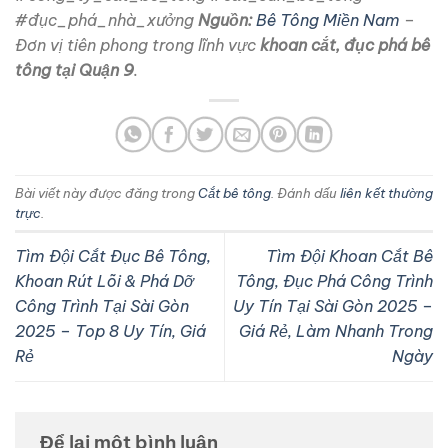
#đục_phá_nhà_xưởng
Nguồn:
Bê Tông Miền Nam
–
Đơn vị tiên phong trong lĩnh vực
khoan cắt, đục phá bê
tông tại Quận 9
.
Bài viết này được đăng trong
Cắt bê tông
. Đánh dấu
liên kết thường
trực
.
Tìm Đội Cắt Đục Bê Tông,
Tìm Đội Khoan Cắt Bê
Khoan Rút Lõi & Phá Dỡ
Tông, Đục Phá Công Trình
Công Trình Tại Sài Gòn
Uy Tín Tại Sài Gòn 2025 –
2025 – Top 8 Uy Tín, Giá
Giá Rẻ, Làm Nhanh Trong
Rẻ
Ngày
Để lại một bình luận