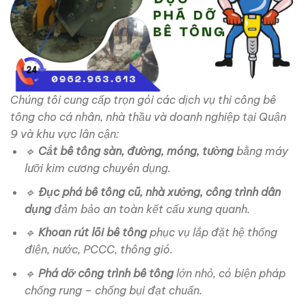
Chúng tôi cung cấp trọn gói các dịch vụ thi công bê
tông cho cá nhân, nhà thầu và doanh nghiệp tại Quận
9 và khu vực lân cận:
🔹
Cắt bê tông sàn, đường, móng, tường
bằng máy
lưỡi kim cương chuyên dụng.
🔹
Đục phá bê tông cũ, nhà xưởng, công trình dân
dụng
đảm bảo an toàn kết cấu xung quanh.
🔹
Khoan rút lõi bê tông
phục vụ lắp đặt hệ thống
điện, nước, PCCC, thông gió.
🔹
Phá dỡ công trình bê tông
lớn nhỏ, có biện pháp
chống rung – chống bụi đạt chuẩn.