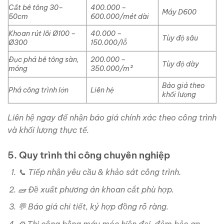
Cắt bê tông 30–
400.000 –
Máy D600
50cm
600.000/mét dài
Khoan rút lõi Ø100 –
40.000 –
Tùy độ sâu
Ø300
150.000/lỗ
Đục phá bê tông sàn,
200.000 –
Tùy độ dày
móng
350.000/m²
Báo giá theo
Phá công trình lớn
Liên hệ
khối lượng
Liên hệ ngay để nhận báo giá chính xác theo công trình
và khối lượng thực tế.
5. Quy trình thi công chuyên nghiệp
📞 Tiếp nhận yêu cầu & khảo sát công trình.
🧱 Đề xuất phương án khoan cắt phù hợp.
💬 Báo giá chi tiết, ký hợp đồng rõ ràng.
⚙️ Thi công bằng máy móc hiện đại, đảm bảo an