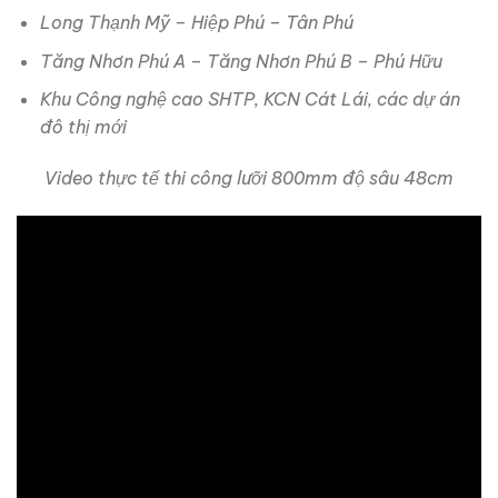
Long Thạnh Mỹ – Hiệp Phú – Tân Phú
Tăng Nhơn Phú A – Tăng Nhơn Phú B – Phú Hữu
Khu Công nghệ cao SHTP, KCN Cát Lái, các dự án
đô thị mới
Video thực tế thi công lưỡi 800mm độ sâu 48cm