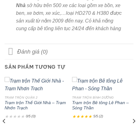
Nhà
sở hữu trên 500 xe các loại gồm xe bồn, xe
ben, xe bơm, xe xúc,…loại HD270 & H380 được
sản xuất từ năm 2009 đến nay. Có khả năng
cung cấp bê tông liên tục 24/24 đến khách hàng
Đánh giá (0)
SẢN PHẨM TƯƠNG TỰ
TRẠM TRỘN QUẬN 2
TRẠM TRỘN BÌNH DƯƠNG
Trạm trộn Thế Giới Nhà – Trạm
Trạm trộn Bê tông Lê Phan –
Nhơn Trạch
Sóng Thần
★
★
★
★
★
★
★
★
★
★
0/5 (0)
5/5 (2)