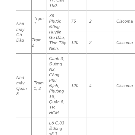
TP. Cần
Thơ.
Xã
Trạm
Phước
75
2
Ciscoma
Nhà
1
Đông,
máy
Huyện
Gò
Gò Dầu,
Trạm
Dầu
120
2
Ciscoma
Tỉnh Tây
2
Ninh.
Cạnh 3,
Đường
N2,
Cảng
Nhà
Phú
máy
Trạm
Định,
120
4
Ciscoma
Quận
1, 2
Phường
8
16,
Quận 8,
TP.
HCM.
Lô C.03
Đường
số 3,