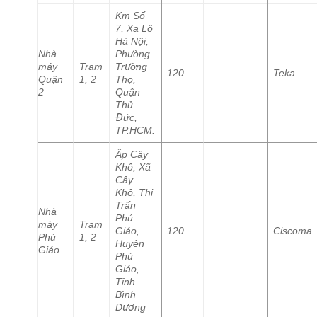
Km Số
7, Xa Lộ
Hà Nội,
Nhà
Phường
máy
Trạm
Trường
120
Teka
Quận
1, 2
Thọ,
2
Quận
Thủ
Đức,
TP.HCM.
Ấp Cây
Khô, Xã
Cây
Khô, Thị
Trấn
Nhà
Phú
máy
Trạm
Giáo,
120
Ciscoma
Phú
1, 2
Huyện
Giáo
Phú
Giáo,
Tỉnh
Bình
Dương