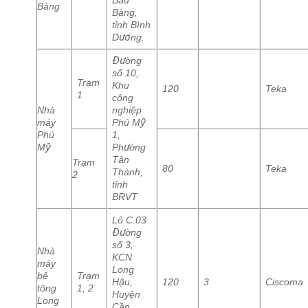
Bàu
Bàng
Bàng,
tỉnh Bình
Dương.
Đường
số 10,
Trạm
Khu
120
Teka
1
công
Nhà
nghiệp
máy
Phú Mỹ
Phú
1,
Mỹ
Phường
Tân
Trạm
80
Teka
Thành,
2
tỉnh
BRVT
Lô C.03
Đường
số 3,
Nhà
KCN
máy
Long
bê
Trạm
Hậu,
120
3
Ciscoma
tông
1, 2
Huyện
Long
Cần