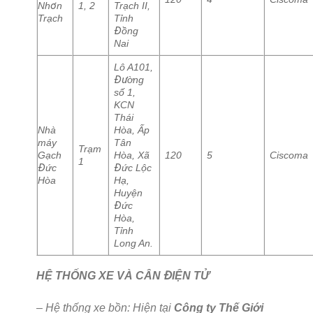
Nhơn
1, 2
Trạch II,
Trạch
Tỉnh
Đồng
Nai
Lô A101,
Đường
số 1,
KCN
Thái
Nhà
Hòa, Ấp
máy
Tân
Trạm
Gạch
Hòa, Xã
120
5
Ciscoma
1
Đức
Đức Lộc
Hòa
Hạ,
Huyện
Đức
Hòa,
Tỉnh
Long An.
HỆ THỐNG XE VÀ CÂN ĐIỆN TỬ
– Hệ thống xe bồn: Hiện tại
Công ty Thế Giới