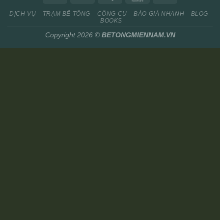
DỊCH VỤ
TRẠM BÊ TÔNG
CÔNG CỤ
BÁO GIÁ NHANH
BLOG
BOOKS
Copyright 2026 ©
BETONGMIENNAM.VN