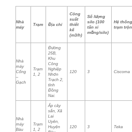
Công
Số lượng
suất
Nhà
silo (100
Hệ thốn
Trạm
Địa chỉ
thiết
máy
tấn xi
trạm trộn
kế
măng/silo)
(m3/h)
Đường
25B,
Khu
Nhà
Công
máy
Trạm
Nghiệp
Cống
120
3
Ciscoma
1, 2
Nhơn
–
Trạch 2,
Gạch
tỉnh
Đồng
Nai.
Ấp cây
sắn, Xã
Lai
Nhà
Uyên,
máy
Trạm
Huyện
120
3
Teka
Bàu
1, 2