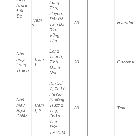
Long
Nhựa
Thọ,
Đất
Huyện
Đỏ
Đất Đỏ,
Trạm
120
Hyundai
Tỉnh Bà
2
Rịa-
Vũng
Tàu.
Long
Nhà
Thành,
máy
Trạm
Tỉnh
120
Ciscoma
Long
1
Đồng
Thành
Nai.
Km Số
7, Xa Lộ
Hà Nội,
Nhà
Phường
máy
Trạm
Trường
120
Teka
Rạch
1, 2
Thọ,
Chiếc
Quận
Thủ
Đức,
TP.HCM.