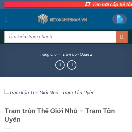
Bỏ
💥
Tìm nơi cấp bê tông tươi nha
qua
nội
dung
Tìm
kiếm:
Trang chủ
/
Trạm trộn Quận 2
Trạm trộn Thế Giới Nhà – Trạm Tân
Uyên