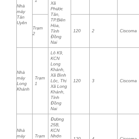
1
Xã
Nhà
Phước
máy
Tân,
Tân
TP.Biên
Uyên
Hòa,
Trạm
120
2
Ciscoma
Tỉnh
2
Đồng
Nai
Lô K9,
KCN
Long
Khánh,
Nhà
Xã Bình
máy
Trạm
Lộc, Thị
120
3
Ciscoma
Long
1
Xã Long
Khánh
Khánh,
Tỉnh
Đồng
Nai
Đường
25B,
Nhà
KCN
máy
Trạm
Nhơn
120
4
Ciscoma