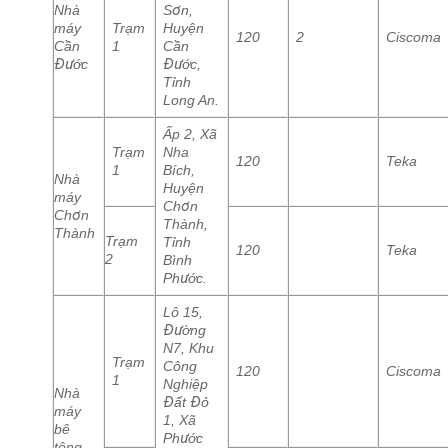
Nhà
Sơn,
máy
Trạm
Huyện
120
2
Ciscoma
Cần
1
Cần
Đước
Đước,
Tỉnh
Long An.
Ấp 2, Xã
Trạm
Nha
120
Teka
1
Bích,
Nhà
Huyện
máy
Chơn
Chơn
Thành,
Thành
Trạm
Tỉnh
120
Teka
2
Bình
Phước.
Lô 15,
Đường
N7, Khu
Trạm
Công
120
Ciscoma
1
Nghiệp
Nhà
Đất Đỏ
máy
1, Xã
bê
Phước
tông