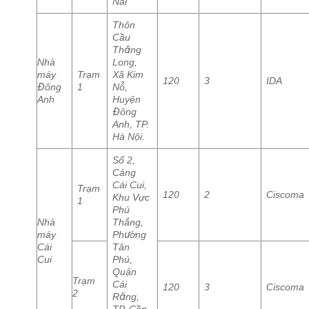
Nai
Thôn
Cầu
Thăng
Nhà
Long,
máy
Trạm
Xã Kim
120
3
IDA
Đông
1
Nỗ,
Anh
Huyện
Đông
Anh, TP.
Hà Nội.
Số 2,
Cảng
Cái Cui,
Trạm
120
2
Ciscoma
Khu Vực
1
Phú
Nhà
Thắng,
máy
Phường
Cái
Tân
Cui
Phú,
Quận
Trạm
Cái
120
3
Ciscoma
2
Răng,