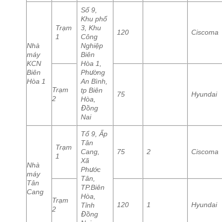
Số 9,
Khu phố
Trạm
3, Khu
120
Ciscoma
1
Công
Nhà
Nghiệp
máy
Biên
KCN
Hòa 1,
Biên
Phường
Hòa 1
An Bình,
Trạm
tp Biên
75
Hyundai
2
Hòa,
Đồng
Nai
Tổ 9, Ấp
Tân
Trạm
Cang,
75
2
Ciscoma
1
Xã
Nhà
Phước
máy
Tân,
Tân
TP.Biên
Cang
Hòa,
Trạm
120
1
Hyundai
Tỉnh
2
Đồng