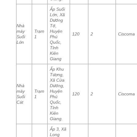
Ấp Suối
Lớn, Xã
Dương
Nhà
Tơ,
máy
Trạm
Huyện
120
2
Ciscoma
Suối
1
Phú
Lớn
Quốc,
Tỉnh
Kiên
Giang
Ấp Khu
Tượng,
Xã Cửa
Nhà
Dương,
máy
Trạm
Huyện
120
2
Ciscoma
Suối
1
Phú
Cát
Quốc,
Tỉnh
Kiên
Giang.
Ấp 3, Xã
Long