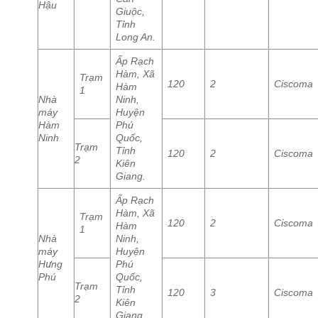
Hậu
Giuộc,
Tỉnh
Long An.
Ấp Rạch
Hàm, Xã
Trạm
120
2
Ciscoma
Hàm
1
Nhà
Ninh,
máy
Huyện
Hàm
Phú
Ninh
Quốc,
Trạm
Tỉnh
120
2
Ciscoma
2
Kiên
Giang.
Ấp Rạch
Hàm, Xã
Trạm
120
2
Ciscoma
Hàm
1
Nhà
Ninh,
máy
Huyện
Hưng
Phú
Phú
Quốc,
Trạm
Tỉnh
120
3
Ciscoma
2
Kiên
Giang.