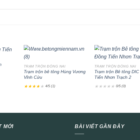
+
+
n
TRẠM TRỘN ĐỒNG NAI
TRẠM TRỘN ĐỒNG NAI
Trạm trộn bê tông Hùng Vương
Trạm trộn Bê tông DIC
Vĩnh Cửu
Tiến Nhơn Trạch 2
★
★
★
★
★
★
★
★
★
★
4/5 (1)
0/5 (0)
T MỚI
BÀI VIẾT GẦN ĐÂY