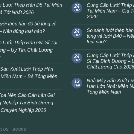
 Lưới Thép Hàn D5 Tại Miền
Cung Cấp Lưới Thép
24
Th7
Tại Miền Nam – Giá T
á Tốt Nhất 2026
2026
ưới thép hàn đổ bê tông và
So sánh lưới thép hàn
– Nên dùng loại nào?
24
Th7
tông và lưới B40 – N
loại nào?
 Lưới Thép Hàn Giá Sỉ Tại
ng – Uy Tín, Chất Lượng
Cung Cấp Lưới Thép 
24
6
Th7
Sỉ Tại Bình Dương – U
Chất Lượng Cao 202
Sản Xuất Lưới Thép Hàn
 Miền Nam – Bê Tông Miền
Nhà Máy Sản Xuất Lư
13
Th6
Hàn Lớn Nhất Miền N
Tông Miền Nam
oa Nền Cào Cán Lăn Gai
 Nghiệp Tại Bình Dương –
 Chuyên Nghiệp 2026
BLOG
BOOKS