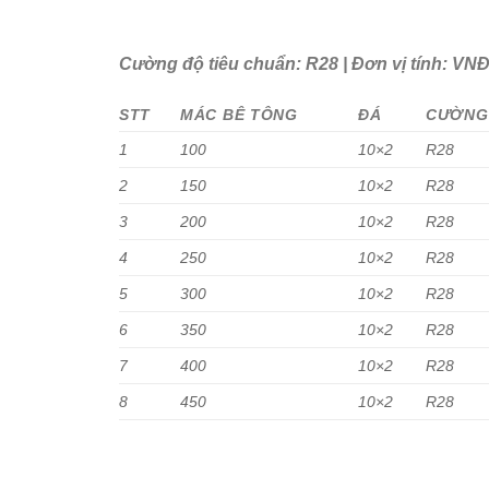
Cường độ tiêu chuẩn: R28 | Đơn vị tính: VN
STT
MÁC BÊ TÔNG
ĐÁ
CƯỜNG
1
100
10×2
R28
2
150
10×2
R28
3
200
10×2
R28
4
250
10×2
R28
5
300
10×2
R28
6
350
10×2
R28
7
400
10×2
R28
8
450
10×2
R28