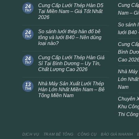
Cung Cấp
Cung Cấp Lưới Thép Hàn D5
24
Th7
Tại Miền Nam – Giá Tốt Nhất
Nam – Gi
2026
So sánh l
So sánh lưới thép hàn đổ bê
24
lưới B40 
Th7
tông và lưới B40 – Nên dùng
loại nào?
Cung Cấp
Bình Dươ
Cung Cấp Lưới Thép Hàn Giá
24
Cao 202
Th7
Sỉ Tại Bình Dương – Uy Tín,
Chất Lượng Cao 2026
Nhà Máy 
Lớn Nhất
Nhà Máy Sản Xuất Lưới Thép
13
Nam
Th6
Hàn Lớn Nhất Miền Nam – Bê
Tông Miền Nam
Chuyên X
Khu Công
Thi Công
DỊCH VỤ
TRẠM BÊ TÔNG
CÔNG CỤ
BÁO GIÁ NHANH