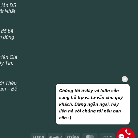
 Hàn D5
ốt Nhất
 đổ bê
ên dùng
Hàn Giá
y Tín,
6
ới Thép
am – Bê
Chúng tôi ở đây và luôn sẵn
sàng hỗ trợ và tư vấn cho quý
khách. Đừng ngần ngại, hãy
liên hệ với chúng tôi nếu bạn
cần :)