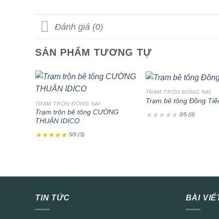
Đánh giá (0)
SẢN PHẨM TƯƠNG TỰ
+
+
TRẠM TRỘN ĐỒNG NAI
Trạm bê tông Đồng Tiế
TRẠM TRỘN ĐỒNG NAI
Trạm trộn bê tông CƯỜNG
★
★
★
★
★
0/5 (0)
THUẬN IDICO
★
★
★
★
★
5/5 (3)
TIN TỨC
BÀI VIẾ