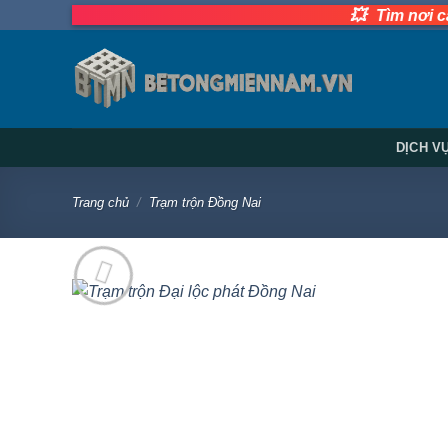
Bỏ
💥
Tìm nơi cấp bê t
qua
nội
dung
DỊCH V
Trang chủ
/
Trạm trộn Đồng Nai