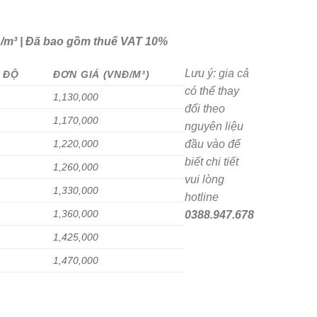
Đ/m³ | Đã bao gồm thuế VAT 10%
Lưu ý: gia cả
 ĐỘ
ĐƠN GIÁ (VNĐ/M³)
có thể thay
1,130,000
đổi theo
1,170,000
nguyên liệu
1,220,000
đầu vào để
biết chi tiết
1,260,000
vui lòng
1,330,000
hotline
1,360,000
0388.947.678
1,425,000
1,470,000