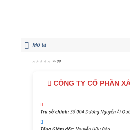
Mô tả
★
★
★
★
★
0/5 (0)
CÔNG TY CỔ PHẦN XÂ
Trụ sở chính:
Số 004 Đường Nguyễn Ái Quốc,
Tổng Giám đốc:
Nguyễn Hữu Bảo