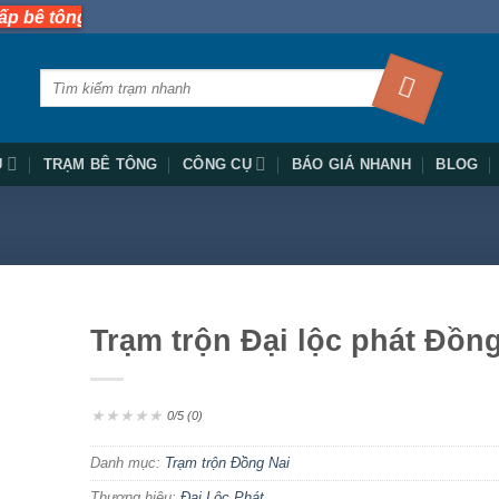
💥
ông tươi nhanh nhất miền Nam 🚚
Tìm
kiếm:
Ụ
TRẠM BÊ TÔNG
CÔNG CỤ
BÁO GIÁ NHANH
BLOG
Trạm trộn Đại lộc phát Đồn
★
★
★
★
★
0/5 (0)
Danh mục:
Trạm trộn Đồng Nai
Thương hiệu:
Đại Lộc Phát