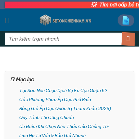
💥
Bỏ
Tìm nơi cấp bê tông
qua
nội
dung
Tìm
kiếm:
📑 Mục lục
Tại Sao Nên Chọn Dịch Vụ Ép Cọc Quận 5?
Các Phương Pháp Ép Cọc Phổ Biến
Bảng Giá Ép Cọc Quận 5 (Tham Khảo 2025)
Quy Trình Thi Công Chuẩn
Ưu Điểm Khi Chọn Nhà Thầu Của Chúng Tôi
Liên Hệ Tư Vấn & Báo Giá Nhanh