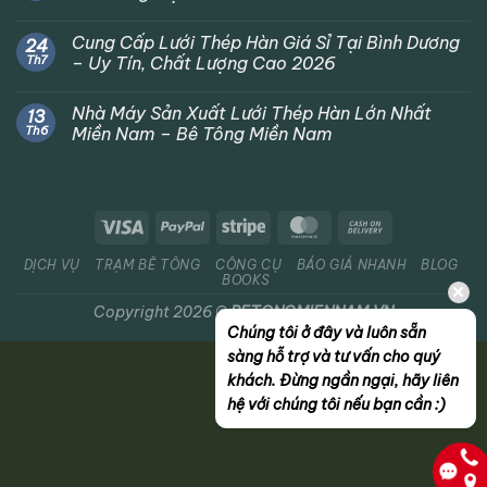
Cung Cấp Lưới Thép Hàn Giá Sỉ Tại Bình Dương
24
Th7
– Uy Tín, Chất Lượng Cao 2026
Nhà Máy Sản Xuất Lưới Thép Hàn Lớn Nhất
13
Th6
Miền Nam – Bê Tông Miền Nam
DỊCH VỤ
TRẠM BÊ TÔNG
CÔNG CỤ
BÁO GIÁ NHANH
BLOG
BOOKS
Copyright 2026 ©
BETONGMIENNAM.VN
Chúng tôi ở đây và luôn sẵn
sàng hỗ trợ và tư vấn cho quý
khách. Đừng ngần ngại, hãy liên
hệ với chúng tôi nếu bạn cần :)