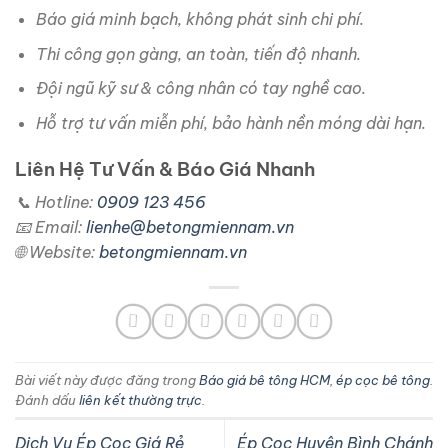
Báo giá minh bạch, không phát sinh chi phí.
Thi công gọn gàng, an toàn, tiến độ nhanh.
Đội ngũ kỹ sư & công nhân có tay nghề cao.
Hỗ trợ tư vấn miễn phí, bảo hành nền móng dài hạn.
Liên Hệ Tư Vấn & Báo Giá Nhanh
📞 Hotline:
0909 123 456
📧 Email:
lienhe@betongmiennam.vn
🌐 Website:
betongmiennam.vn
Bài viết này được đăng trong
Báo giá bê tông HCM
,
ép cọc bê tông
.
Đánh dấu
liên kết thường trực
.
Dịch Vụ Ép Cọc Giá Rẻ
Ép Cọc Huyện Bình Chánh