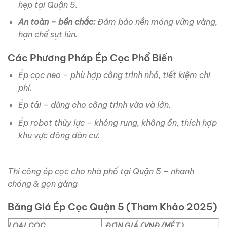
hẹp tại Quận 5.
An toàn – bền chắc:
Đảm bảo nền móng vững vàng,
hạn chế sụt lún.
Các Phương Pháp Ép Cọc Phổ Biến
Ép cọc neo – phù hợp công trình nhỏ, tiết kiệm chi
phí.
Ép tải – dùng cho công trình vừa và lớn.
Ép robot thủy lực – không rung, không ồn, thích hợp
khu vực đông dân cư.
Thi công ép cọc cho nhà phố tại Quận 5 – nhanh
chóng & gọn gàng
Bảng Giá Ép Cọc Quận 5 (Tham Khảo 2025)
LOẠI CỌC
ĐƠN GIÁ (VNĐ/MÉT)