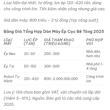
Loại hiện đại nhất, tự động, lực ép 120-420 tấn, dùng
cho công trình lớn. Tiết kiệm nhân công nhưng giá cao.
Giá dàn máy: 800 triệu – 2 tỷ đồng (tùy công suất).
Bảng Giá Tổng Hợp Dàn Máy Ép Cọc Bê Tông 2025
LOẠI
LỰC ÉP
GIÁ THAM KHẢO
PHÙ HỢP
MÁY
(TẤN)
(TRIỆU ĐỒNG)
VỚI
Nhà dân,
Ép Neo
30-50
200-300
hẻm nhỏ
Nhà phố 1-
Ép Tải
50-150
300-500
4 tầng
Robot Tự
Công trình
120-420
800-2.000.000.000
Hành
lớn
Lưu ý: Giá chưa bao gồm VAT, vận chuyển và lắp đặt
(thêm 5-10%). Nguồn: Báo giá từ các nhà cung cấp
2025.