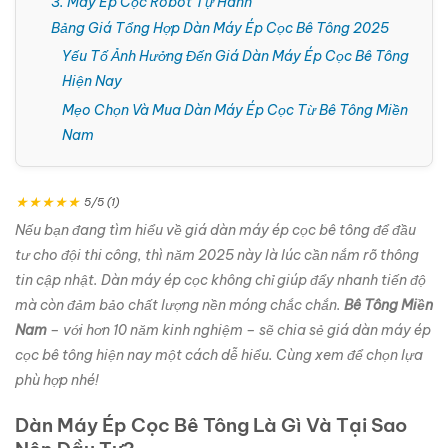
3. Máy Ép Cọc Robot Tự Hành
Bảng Giá Tổng Hợp Dàn Máy Ép Cọc Bê Tông 2025
Yếu Tố Ảnh Hưởng Đến Giá Dàn Máy Ép Cọc Bê Tông
Hiện Nay
Mẹo Chọn Và Mua Dàn Máy Ép Cọc Từ Bê Tông Miền
Nam
★
★
★
★
★
5/5 (1)
Nếu bạn đang tìm hiểu về giá dàn máy ép cọc bê tông để đầu
tư cho đội thi công, thì năm 2025 này là lúc cần nắm rõ thông
tin cập nhật. Dàn máy ép cọc không chỉ giúp đẩy nhanh tiến độ
mà còn đảm bảo chất lượng nền móng chắc chắn.
Bê Tông Miền
Nam
– với hơn 10 năm kinh nghiệm – sẽ chia sẻ giá dàn máy ép
cọc bê tông hiện nay một cách dễ hiểu. Cùng xem để chọn lựa
phù hợp nhé!
Dàn Máy Ép Cọc Bê Tông Là Gì Và Tại Sao