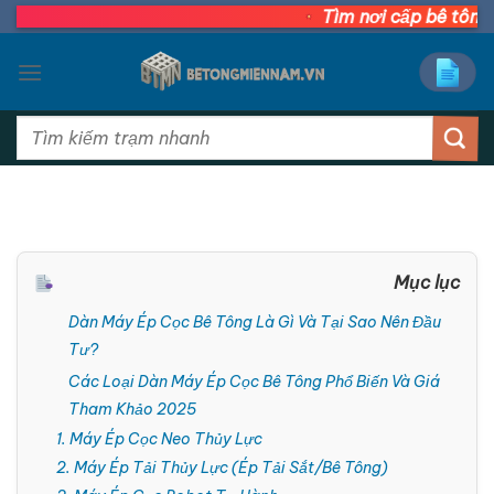
Bỏ
Tìm nơi cấp bê tông tươ
qua
nội
dung
Tìm
kiếm:
Mục lục
Dàn Máy Ép Cọc Bê Tông Là Gì Và Tại Sao Nên Đầu
Tư?
Các Loại Dàn Máy Ép Cọc Bê Tông Phổ Biến Và Giá
Tham Khảo 2025
1. Máy Ép Cọc Neo Thủy Lực
2. Máy Ép Tải Thủy Lực (Ép Tải Sắt/Bê Tông)