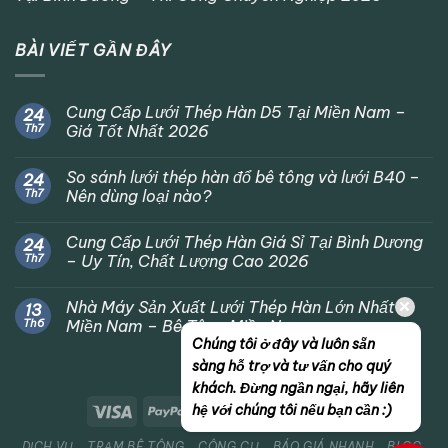
BÀI VIẾT GẦN ĐÂY
Cung Cấp Lưới Thép Hàn D5 Tại Miền Nam –
24
Th7
Giá Tốt Nhất 2026
So sánh lưới thép hàn đổ bê tông và lưới B40 –
24
Th7
Nên dùng loại nào?
Cung Cấp Lưới Thép Hàn Giá Sỉ Tại Bình Dương
24
Th7
– Uy Tín, Chất Lượng Cao 2026
Nhà Máy Sản Xuất Lưới Thép Hàn Lớn Nhất
13
Th6
Miền Nam – Bê Tông Miền Nam
Chúng tôi ở đây và luôn sẵn
sàng hỗ trợ và tư vấn cho quý
khách. Đừng ngần ngại, hãy liên
hệ với chúng tôi nếu bạn cần :)
DỊCH VỤ
TRẠM BÊ TÔNG
CÔNG CỤ
BÁO GIÁ NHANH
BLOG