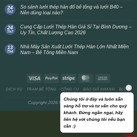
So sánh lưới thép hàn đổ bê tông và lưới B40 –
24
Th7
Nên dùng loại nào?
Cung Cấp Lưới Thép Hàn Giá Sỉ Tại Bình Dương –
24
Th7
Uy Tín, Chất Lượng Cao 2026
Nhà Máy Sản Xuất Lưới Thép Hàn Lớn Nhất Miền
13
Th6
Nam – Bê Tông Miền Nam
DỊCH VỤ
TRẠM BÊ TÔNG
CÔNG CỤ
BÁO GIÁ NHANH
BLOG
BOOKS
Chúng tôi ở đây và luôn sẵn
Copyright 2026 ©
BETONGMIENNAM.VN
sàng hỗ trợ và tư vấn cho quý
khách. Đừng ngần ngại, hãy
liên hệ với chúng tôi nếu bạn
cần :)