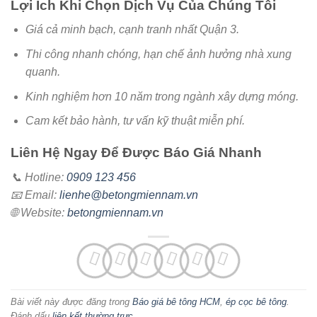
Lợi Ích Khi Chọn Dịch Vụ Của Chúng Tôi
Giá cả minh bạch, cạnh tranh nhất Quận 3.
Thi công nhanh chóng, hạn chế ảnh hưởng nhà xung
quanh.
Kinh nghiệm hơn 10 năm trong ngành xây dựng móng.
Cam kết bảo hành, tư vấn kỹ thuật miễn phí.
Liên Hệ Ngay Để Được Báo Giá Nhanh
📞 Hotline:
0909 123 456
📧 Email:
lienhe@betongmiennam.vn
🌐 Website:
betongmiennam.vn
Bài viết này được đăng trong
Báo giá bê tông HCM
,
ép cọc bê tông
.
Đánh dấu
liên kết thường trực
.