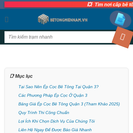
💥
Bỏ
Tìm nơi cấp bê tông
qua
nội
dung
Tìm
kiếm:
📑 Mục lục
Tại Sao Nên Ép Cọc Bê Tông Tại Quận 3?
Các Phương Pháp Ép Cọc Ở Quận 3
Bảng Giá Ép Cọc Bê Tông Quận 3 (Tham Khảo 2025)
Quy Trình Thi Công Chuẩn
Lợi Ích Khi Chọn Dịch Vụ Của Chúng Tôi
Liên Hệ Ngay Để Được Báo Giá Nhanh