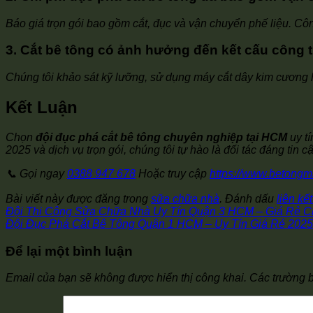
Báo giá trọn gói bao gồm cắt, đục và vận chuyển phế liệu. Cô
3. Cắt bê tông có ảnh hưởng đến kết cấu công 
Chúng tôi khảo sát kỹ lưỡng, sử dụng máy cắt dây kim cương 
Kết Luận
Chọn
đội đục phá cắt bê tông chuyên nghiệp tại HCM
uy tí
2025 và dịch vụ trọn gói, chúng tôi tự hào là đối tác đáng tin
📞 Gọi ngay
0388 947 678
Hoặc truy cập
https://www.betong
Bài viết này được đăng trong
sữa chữa nhà
. Đánh dấu
liên kế
Đội Thi Công Sửa Chữa Nhà Uy Tín Quận 3 HCM – Giá Rẻ C
Đội Đục Phá Cắt Bê Tông Quận 1 HCM – Uy Tín Giá Rẻ 2025
Để lại một bình luận
Email của bạn sẽ không được hiển thị công khai.
Các trường 