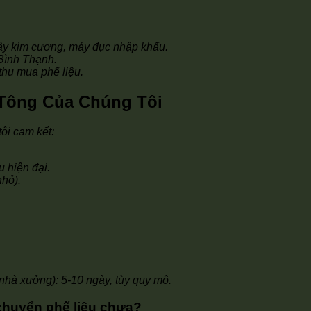
ây kim cương, máy đục nhập khẩu.
Bình Thạnh.
 thu mua phế liệu.
 Tông Của Chúng Tôi
tôi cam kết:
 hiện đại.
nhỏ).
(nhà xưởng): 5-10 ngày, tùy quy mô.
 chuyển phế liệu chưa?