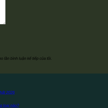
o lần bình luận kế tiếp của tôi.
hất 2026
g loại nào?