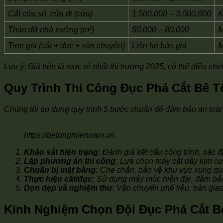
Cắt cửa sổ, cửa đi (cửa)
1.500.000 – 3.000.000
K
Tháo dỡ nhà xưởng (m²)
50.000 – 80.000
M
Trọn gói (cắt + đục + vận chuyển)
Liên hệ báo giá
M
Lưu ý: Giá trên là mức rẻ nhất thị trường 2025, có thể điều chỉ
Quy Trình Thi Công Đục Phá Cắt Bê 
Chúng tôi áp dụng quy trình 5 bước chuẩn để đảm bảo an toàn
https://betongmiennam.vn
Khảo sát hiện trạng:
Đánh giá kết cấu công trình, xác địn
Lập phương án thi công:
Lựa chọn máy cắt dây kim cư
Chuẩn bị mặt bằng:
Che chắn, bảo vệ khu vực xung qua
Thực hiện cắt/đục:
Sử dụng máy móc hiện đại, đảm bảo
Dọn dẹp và nghiệm thu:
Vận chuyển phế liệu, bàn giao
Kinh Nghiệm Chọn Đội Đục Phá Cắt B