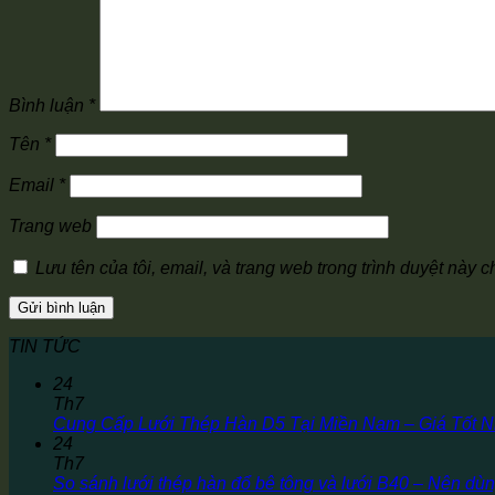
Bình luận
*
Tên
*
Email
*
Trang web
Lưu tên của tôi, email, và trang web trong trình duyệt này ch
TIN TỨC
24
Th7
Cung Cấp Lưới Thép Hàn D5 Tại Miền Nam – Giá Tốt N
24
Th7
So sánh lưới thép hàn đổ bê tông và lưới B40 – Nên dùn