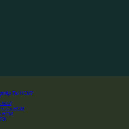
Nghiệp Tại HCM?
M
 Nhất
iệp Tại HCM
ại HCM
Tôi