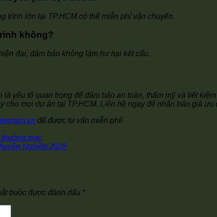
ng trình lớn tại TP.HCM có thể miễn phí vận chuyển.
trình không?
hiện đại, đảm bảo không làm hư hại kết cấu.
n là yếu tố quan trọng để đảm bảo an toàn, thẩm mỹ và tiết kiệm
 cậy cho mọi dự án tại TP.HCM. Liên hệ ngay để nhận báo giá ưu 
miennam.vn
để được tư vấn miễn phí!
t thường trực
.
huyên Nghiệp 2025
bắt buộc được đánh dấu
*