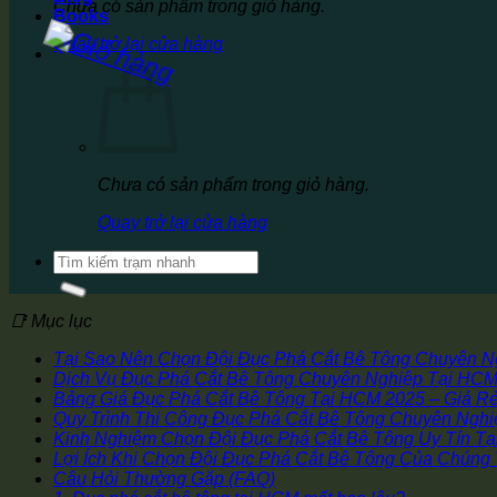
Chưa có sản phẩm trong giỏ hàng.
Books
Quay trở lại cửa hàng
Chưa có sản phẩm trong giỏ hàng.
Quay trở lại cửa hàng
Tìm
kiếm:
📑 Mục lục
Tại Sao Nên Chọn Đội Đục Phá Cắt Bê Tông Chuyên 
Dịch Vụ Đục Phá Cắt Bê Tông Chuyên Nghiệp Tại HC
Bảng Giá Đục Phá Cắt Bê Tông Tại HCM 2025 – Giá Rẻ
Quy Trình Thi Công Đục Phá Cắt Bê Tông Chuyên Ngh
Kinh Nghiệm Chọn Đội Đục Phá Cắt Bê Tông Uy Tín T
Lợi Ích Khi Chọn Đội Đục Phá Cắt Bê Tông Của Chúng 
Câu Hỏi Thường Gặp (FAQ)