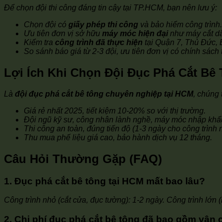
Để chọn đội thi công đáng tin cậy tại TP.HCM, bạn nên lưu ý:
Chọn đội có
giấy phép thi công
và bảo hiểm công trình.
Ưu tiên đơn vị sở hữu
máy móc hiện đại
như máy cắt d
Kiểm tra
công trình đã thực hiện
tại Quận 7, Thủ Đức, 
So sánh báo giá từ 2-3 đội, ưu tiên đơn vị có chính sách
Lợi Ích Khi Chọn Đội Đục Phá Cắt Bê
Là
đội đục phá cắt bê tông chuyên nghiệp tại HCM
, chúng 
Giá rẻ nhất 2025, tiết kiệm 10-20% so với thị trường.
Đội ngũ kỹ sư, công nhân lành nghề, máy móc nhập khẩu
Thi công an toàn, đúng tiến độ (1-3 ngày cho công trình 
Thu mua phế liệu giá cao, bảo hành dịch vụ 12 tháng.
Câu Hỏi Thường Gặp (FAQ)
1. Đục phá cắt bê tông tại HCM mất bao lâu?
Công trình nhỏ (cắt cửa, đục tường): 1-2 ngày. Công trình lớn 
2. Chi phí đục phá cắt bê tông đã bao gồm vận