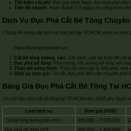
Tiết kiệm chi phí:
Báo giá minh bạch, thu mua phế liệu đ
Tiến độ nhanh:
Hoàn thành 1-3 ngày cho công trình nhỏ,
Dịch Vụ Đục Phá Cắt Bê Tông Chuyên
Chúng tôi cung cấp dịch vụ trọn gói tại TP.HCM, phục vụ mọi 
https://betongmiennam.vn
Cắt bê tông tường, sàn:
Cắt vách, sàn bê tông để cải t
Đục phá bê tông:
Phá móng, cột, tường bê tông với máy
Tháo dỡ công trình:
Tháo dỡ nhà cấp 4, nhà phố, nhà 
Dịch vụ trọn gói:
Từ cắt, đục phá đến vận chuyển phế l
Bảng Giá Đục Phá Cắt Bê Tông Tại HC
Chi phí đục phá cắt bê tông tại TP.HCM năm 2025 phụ thuộc và
Loại dịch vụ
Đơn giá (VNĐ)
Cắt bê tông tường/sàn (m²)
800.000 – 1.500.000
Đ
Đục phá bê tông (m³)
900.000 – 1.400.000
M