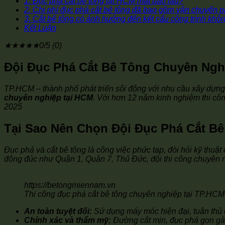
1. Đục phá cắt bê tông tại HCM mất bao lâu?
2. Chi phí đục phá cắt bê tông đã bao gồm vận chuyển p
3. Cắt bê tông có ảnh hưởng đến kết cấu công trình khô
Kết Luận
★
★
★
★
★
0/5 (0)
Đội Đục Phá Cắt Bê Tông Chuyên Nghi
TP.HCM – thành phố phát triển sôi động với nhu cầu xây dựng
chuyên nghiệp tại HCM
. Với hơn 12 năm kinh nghiệm thi côn
2025
Tại Sao Nên Chọn Đội Đục Phá Cắt B
Đục phá và cắt bê tông là công việc phức tạp, đòi hỏi kỹ thu
đông đúc như Quận 1, Quận 7, Thủ Đức, đội thi công chuyên 
https://betongmiennam.vn
Thi công đục phá cắt bê tông chuyên nghiệp tại TP.HCM
An toàn tuyệt đối:
Sử dụng máy móc hiện đại, tuân thủ 
Chính xác và thẩm mỹ:
Đường cắt mịn, đục phá gọn gà