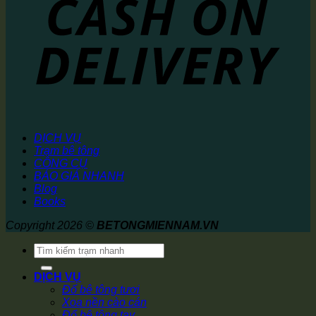
DỊCH VỤ
Trạm bê tông
CÔNG CỤ
BÁO GIÁ NHANH
Blog
Books
Copyright 2026 ©
BETONGMIENNAM.VN
Tìm
kiếm:
DỊCH VỤ
Đổ bê tông tươi
Xoa nền cào cán
Đổ bê tông tay