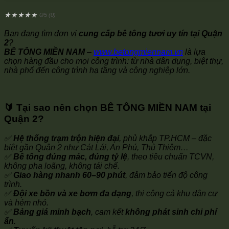
★
★
★
★
★
0/5 (0)
Bạn đang tìm đơn vị
cung cấp bê tông tươi uy tín tại Quận
2
?
BÊ TÔNG MIỀN NAM
–
www.betongmiennam.vn
là lựa
chọn hàng đầu cho mọi công trình: từ nhà dân dụng, biệt thự,
nhà phố đến công trình hạ tầng và công nghiệp lớn.
🔰
Tại sao nên chọn BÊ TÔNG MIỀN NAM tại
Quận 2?
✅
Hệ thống trạm trộn hiện đại
, phủ khắp TP.HCM – đặc
biệt gần Quận 2 như Cát Lái, An Phú, Thủ Thiêm…
✅
Bê tông đúng mác, đúng tỷ lệ
, theo tiêu chuẩn TCVN,
không pha loãng, không tái chế.
✅
Giao hàng nhanh 60–90 phút
, đảm bảo tiến độ công
trình.
✅
Đội xe bồn và xe bơm đa dạng
, thi công cả khu dân cư
và hẻm nhỏ.
✅
Bảng giá minh bạch
, cam kết
không phát sinh chi phí
ẩn
.