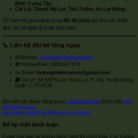
Bình Trưng Tây
Cát Lái, Thạnh Mỹ Lợi, Thủ Thiêm, An Lợi Đông…
⏱️ Cam kết giao hàng trong
60–90 phút
sau khi xác nhận
đơn, kể cả ngày lễ hoặc cuối tuần.
📞
Liên hệ đặt bê tông ngay
🌐 Website:
www.betongmiennam.vn
☎️ Hotline/Zalo: 0388.947.678
✉️ Email:
betongmiennamvn@gmail.com
🏢 Trụ sở: Số 63/75 Lưu Trọng Lư, P. Tân Thuận Đông,
Quận 7, TP.HCM
Bài viết này được đăng trong
Uncategorized
. Đánh dấu
liên
kết thường trực
.
Bạn đang cần đổ bê tông tươi tại Quận 3
Để lại một bình luận
Email của bạn sẽ không được hiển thị công khai.
Các trường