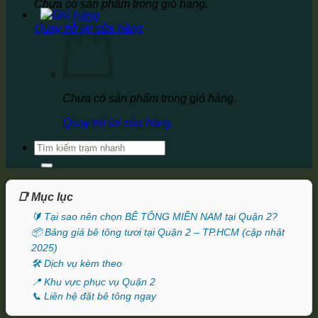
Chưa có sản phẩm trong giỏ hàng.
Quay trở lại cửa hàng
Chưa có sản phẩm trong giỏ hàng.
Quay trở lại cửa hàng
Tìm
kiếm:
📑 Mục lục
🔰 Tại sao nên chọn BÊ TÔNG MIỀN NAM tại Quận 2?
📦 Bảng giá bê tông tươi tại Quận 2 – TP.HCM (cập nhật
2025)
🛠️ Dịch vụ kèm theo
📍 Khu vực phục vụ Quận 2
📞 Liên hệ đặt bê tông ngay