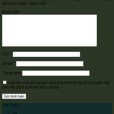
bắt buộc được đánh dấu
*
Bình luận
*
Tên
*
Email
*
Trang web
Lưu tên của tôi, email, và trang web trong trình duyệt này
cho lần bình luận kế tiếp của tôi.
TIN TỨC
24