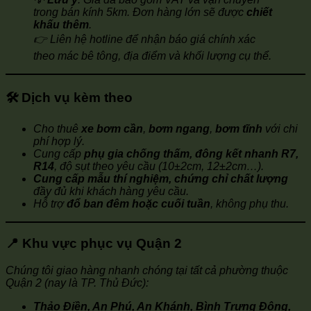
trong bán kính 5km. Đơn hàng lớn sẽ được
chiết
khấu thêm
.
👉 Liên hệ hotline để nhận báo giá chính xác
theo mác bê tông, địa điểm và khối lượng cụ thể.
🛠️
Dịch vụ kèm theo
Cho thuê
xe bơm cần
,
bơm ngang
,
bơm tĩnh
với chi
phí hợp lý.
Cung cấp
phụ gia chống thấm, đông kết nhanh R7,
R14
, độ sụt theo yêu cầu (10±2cm, 12±2cm…).
Cung cấp mẫu thí nghiệm, chứng chỉ chất lượng
đầy đủ khi khách hàng yêu cầu.
Hỗ trợ
đổ ban đêm hoặc cuối tuần
, không phụ thu.
📍
Khu vực phục vụ Quận 2
Chúng tôi giao hàng nhanh chóng tại tất cả phường thuộc
Quận 2 (nay là TP. Thủ Đức):
Thảo Điền, An Phú, An Khánh, Bình Trưng Đông,