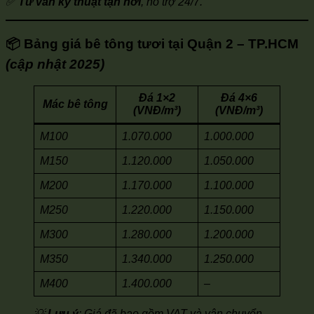
✅
Tư vấn kỹ thuật tận nơi
, hỗ trợ 24/7.
📦
Bảng giá bê tông tươi tại Quận 2 – TP.HCM
(cập nhật 2025)
Đá 1×2
Đá 4×6
Mác bê tông
(VNĐ/m³)
(VNĐ/m³)
M100
1.070.000
1.000.000
M150
1.120.000
1.050.000
M200
1.170.000
1.100.000
M250
1.220.000
1.150.000
M300
1.280.000
1.200.000
M350
1.340.000
1.250.000
M400
1.400.000
–
💡
Lưu ý
: Giá đã bao gồm VAT và vận chuyển