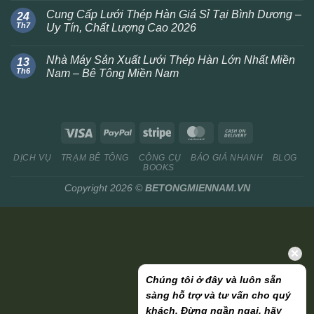
Cung Cấp Lưới Thép Hàn Giá Sỉ Tại Bình Dương –
24
Th7
Uy Tín, Chất Lượng Cao 2026
Nhà Máy Sản Xuất Lưới Thép Hàn Lớn Nhất Miền
13
Th6
Nam – Bê Tông Miền Nam
DỊCH VỤ
TRẠM BÊ TÔNG
CÔNG CỤ
BÁO GIÁ NHANH
BLOG
BOOKS
Copyright 2026 ©
BETONGMIENNAM.VN
Chúng tôi ở đây và luôn sẵn
sàng hỗ trợ và tư vấn cho quý
khách. Đừng ngần ngại, hãy