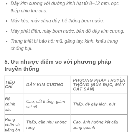
Dây kim cương với đường kính hạt từ 8–12 mm, bọc
thép chịu lực cao.
Máy kéo, máy căng dây, hệ thống bơm nước.
Máy phát điện, máy bơm nước, bàn đỡ dây kim cương.
Trang thiết bị bảo hộ: mũ, găng tay, kính, khẩu trang
chống bụi.
5. Ưu nhược điểm so với phương pháp
truyền thống
PHƯƠNG PHÁP TRUYỀN
TIÊU
DÂY KIM CƯƠNG
THỐNG (BÚA ĐỤC, MÁY
CHÍ
CẮT SÀN)
Độ
Cao, cắt thẳng, giảm
chính
Thấp, dễ gây lệch, nứt
sai số
xác
Rung
Thấp, gần như không
Cao, ảnh hưởng kết cấu
chấn và
rung
xung quanh
tiếng ồn