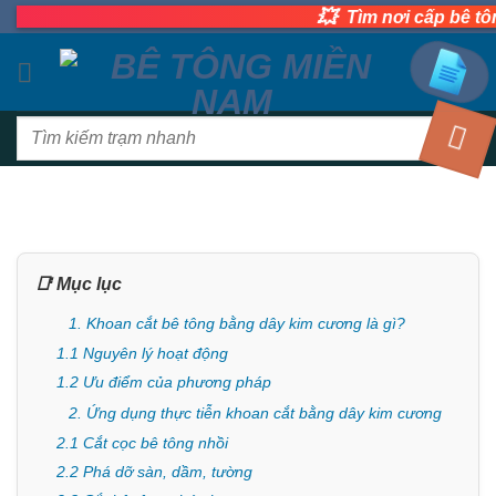
Bỏ
💥
Tìm nơi cấp bê tông tươi 
qua
nội
dung
Tìm
kiếm:
📑 Mục lục
1. Khoan cắt bê tông bằng dây kim cương là gì?
1.1 Nguyên lý hoạt động
1.2 Ưu điểm của phương pháp
2. Ứng dụng thực tiễn khoan cắt bằng dây kim cương
2.1 Cắt cọc bê tông nhồi
2.2 Phá dỡ sàn, dầm, tường