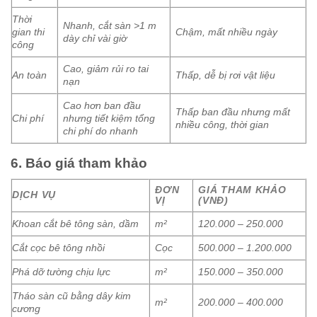
Thời
Nhanh, cắt sàn >1 m
gian thi
Chậm, mất nhiều ngày
dày chỉ vài giờ
công
Cao, giảm rủi ro tai
An toàn
Thấp, dễ bị rơi vật liệu
nạn
Cao hơn ban đầu
Thấp ban đầu nhưng mất
Chi phí
nhưng tiết kiệm tổng
nhiều công, thời gian
chi phí do nhanh
6. Báo giá tham khảo
ĐƠN
GIÁ THAM KHẢO
DỊCH VỤ
VỊ
(VNĐ)
Khoan cắt bê tông sàn, dầm
m²
120.000 – 250.000
Cắt cọc bê tông nhồi
Cọc
500.000 – 1.200.000
Phá dỡ tường chịu lực
m²
150.000 – 350.000
Tháo sàn cũ bằng dây kim
m²
200.000 – 400.000
cương