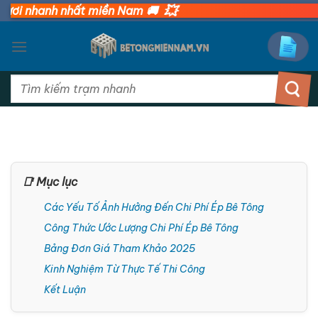
💥
Bỏ
 nhanh nhất miền Nam 🚚
qua
nội
dung
Tìm
kiếm:
📑 Mục lục
Các Yếu Tố Ảnh Hưởng Đến Chi Phí Ép Bê Tông
Công Thức Ước Lượng Chi Phí Ép Bê Tông
Bảng Đơn Giá Tham Khảo 2025
Kinh Nghiệm Từ Thực Tế Thi Công
Kết Luận