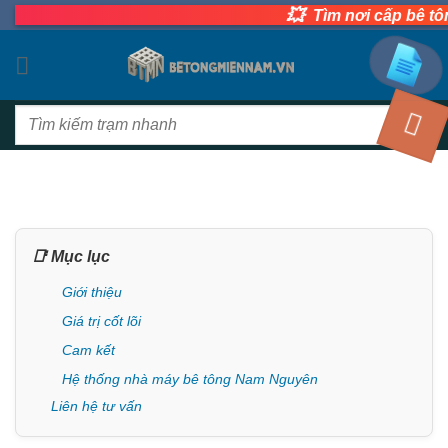
💥
Bỏ
Tìm nơi cấp bê tông t
qua
nội
dung
Tìm
kiếm:
📑 Mục lục
Giới thiệu
Giá trị cốt lõi
Cam kết
Hệ thống nhà máy bê tông Nam Nguyên
Liên hệ tư vấn