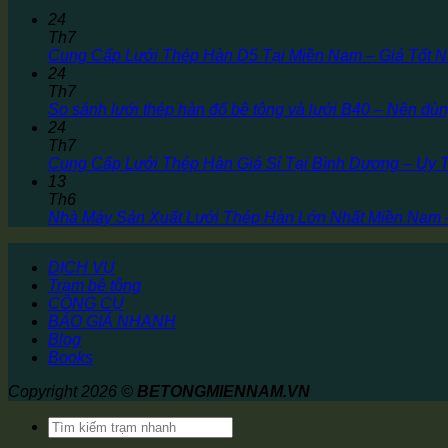
24
Th7
Cung Cấp Lưới Thép Hàn D5 Tại Miền Nam – Giá Tốt N
24
Th7
So sánh lưới thép hàn đổ bê tông và lưới B40 – Nên dùn
24
Th7
Cung Cấp Lưới Thép Hàn Giá Sỉ Tại Bình Dương – Uy 
13
Th6
Nhà Máy Sản Xuất Lưới Thép Hàn Lớn Nhất Miền Nam
DỊCH VỤ
Trạm bê tông
CÔNG CỤ
BÁO GIÁ NHANH
Blog
Books
Copyright 2026 ©
BETONGMIENNAM.VN
Tìm
kiếm: