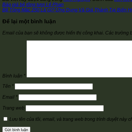
Báo giá bê tông tươi Lê Phan
Bê Tông Mác 250 Là Gì? Ứng Dụng Và Giá Thành Tại Biên H
Để lại một bình luận
Email của bạn sẽ không được hiển thị công khai.
Các trường 
Bình luận
*
Tên
*
Email
*
Trang web
Lưu tên của tôi, email, và trang web trong trình duyệt này ch