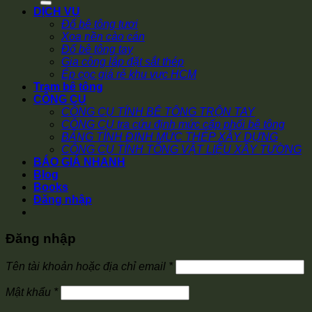
DỊCH VỤ
Đổ bê tông tươi
Xoa nền cào cán
Đổ bê tông tay
Gia công lắp đặt sắt thép
Ép cọc giá rẻ khu vực HCM
Trạm bê tông
CÔNG CỤ
CÔNG CỤ TÍNH BÊ TÔNG TRỘN TAY
CÔNG CỤ tra cứu định mức cấp phối bê tông
BẢNG TÍNH ĐỊNH MỨC THÉP XÂY DỰNG
CÔNG CỤ TÍNH TỔNG VẬT LIỆU XÂY TƯỜNG
BÁO GIÁ NHANH
Blog
Books
Đăng nhập
Đăng nhập
Bắt
Tên tài khoản hoặc địa chỉ email
*
buộc
Bắt
Mật khẩu
*
buộc