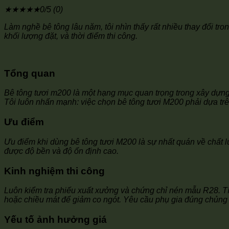
★
★
★
★
★
0/5 (0)
Làm nghề bê tông lâu năm, tôi nhìn thấy rất nhiều thay đổi tro
khối lượng đặt, và thời điểm thi công.
Tổng quan
Bê tông tươi m200 là một hạng mục quan trọng trong xây dựn
Tôi luôn nhấn mạnh: việc chọn bê tông tươi M200 phải dựa trên
Ưu điểm
Ưu điểm khi dùng bê tông tươi M200 là sự nhất quán về chất lư
được độ bền và độ ổn định cao.
Kinh nghiệm thi công
Luôn kiểm tra phiếu xuất xưởng và chứng chỉ nén mẫu R28. T
hoặc chiều mát để giảm co ngót. Yêu cầu phụ gia đúng chủng
Yếu tố ảnh hưởng giá