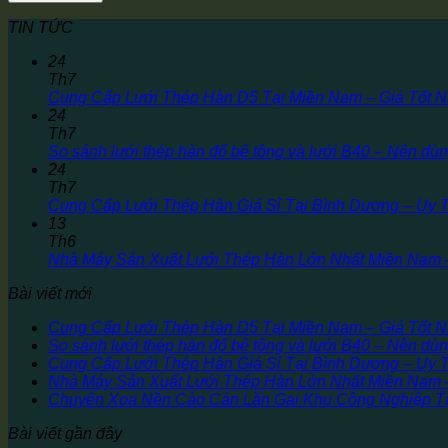
TIN TỨC
24
Th7
Cung Cấp Lưới Thép Hàn D5 Tại Miền Nam – Giá Tốt N
24
Th7
So sánh lưới thép hàn đổ bê tông và lưới B40 – Nên dùn
24
Th7
Cung Cấp Lưới Thép Hàn Giá Sỉ Tại Bình Dương – Uy 
13
Th6
Nhà Máy Sản Xuất Lưới Thép Hàn Lớn Nhất Miền Nam
Bài viết mới
Cung Cấp Lưới Thép Hàn D5 Tại Miền Nam – Giá Tốt N
So sánh lưới thép hàn đổ bê tông và lưới B40 – Nên dùn
Cung Cấp Lưới Thép Hàn Giá Sỉ Tại Bình Dương – Uy 
Nhà Máy Sản Xuất Lưới Thép Hàn Lớn Nhất Miền Nam
Chuyên Xoa Nền Cào Cán Lăn Gai Khu Công Nghiệp Tạ
Bài viết gần đây