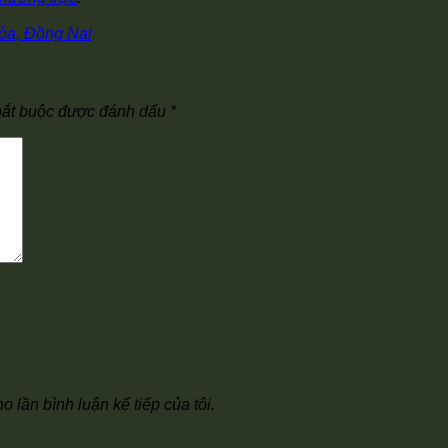
òa, Đồng Nai
bắt buộc được đánh dấu
*
o lần bình luận kế tiếp của tôi.