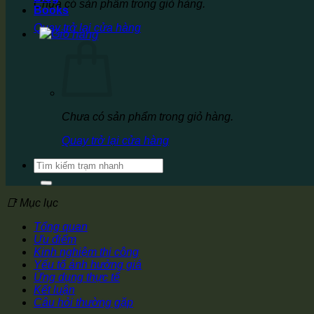
Chưa có sản phẩm trong giỏ hàng.
Books
Quay trở lại cửa hàng
Chưa có sản phẩm trong giỏ hàng.
Quay trở lại cửa hàng
Tìm
kiếm:
📑 Mục lục
Tổng quan
Ưu điểm
Kinh nghiệm thi công
Yếu tố ảnh hưởng giá
Ứng dụng thực tế
Kết luận
Câu hỏi thường gặp