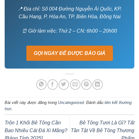
📍 Địa chỉ: Số 004 Đường Nguyễn Ái Quốc, KP.
Cầu Hang, P. Hóa An, TP. Biên Hòa, Đồng Nai
⏰ Giờ làm việc: Thứ 2 – CN: 6h00 – 20h00
GỌI NGAY ĐỂ ĐƯỢC BÁO GIÁ
Bài viết này được đăng trong
Uncategorized
. Đánh dấu
liên kết thường
trực
.
Trộn 1 Khối Bê Tông Cần
Bê Tông Tươi Là Gì? Tất
Bao Nhiêu Cát Đá Xi Măng?
Tần Tật Về Bê Tông Thương
[Bảng Tính 2025]
Phẩm