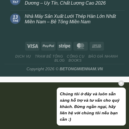
Th7
Dương – Uy Tín, Chất Lượng Cao 2026
Nhà Máy Sản Xuất Lưới Thép Hàn Lớn Nhất
13
Th6
Miền Nam – Bê Tông Miền Nam
DỊCH VỤ
TRẠM BÊ TÔNG
CÔNG CỤ
BÁO GIÁ NHANH
BLOG
BOOKS
Copyright 2026 ©
BETONGMIENNAM.VN
Chúng tôi ở đây và luôn sẵn
sàng hỗ trợ và tư vấn cho quý
khách. Đừng ngần ngại, hãy
liên hệ với chúng tôi nếu bạn
cần :)