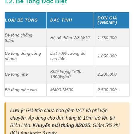
1.2. Bê Tông Đặc Biệt
ĐƠN GIÁ
LOẠI BÊ TÔNG
ĐẶC TÍNH
(VNĐ/M³)
Bê tông chống
Hệ số thấm W8-W12
1.750.000
thấm
Bê tông đông cứng
Đạt 70% cường độ
1.850.000
nhanh
sau 24h
Khối lượng 1600-
Bê tông nhẹ
2.200.000
1800kg/m³
Bê tông mác cao
M400-M500
2.500.000+
Lưu ý:
Giá trên chưa bao gồm VAT và phí vận
chuyển. Áp dụng cho đơn hàng từ 10m³ trở lên tại
Biên Hòa.
Khuyến mãi tháng 8/2025:
Giảm 5% khi
đặt hàng trước 3 ngày.