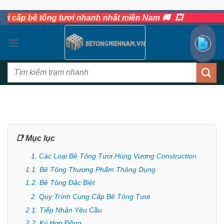
💥
Bỏ
p bê tông tươi nhanh nhất miền Nam 🚚
qua
nội
dung
Tìm
kiếm:
📑 Mục lục
1. Các Loại Bê Tông Tươi Hùng Vương Construction
1.1. Bê Tông Thương Phẩm Thông Dụng
1.2. Bê Tông Đặc Biệt
2. Quy Trình Cung Cấp Bê Tông Tươi
2.1. Tiếp Nhận Yêu Cầu
2.2. Ký Hợp Đồng