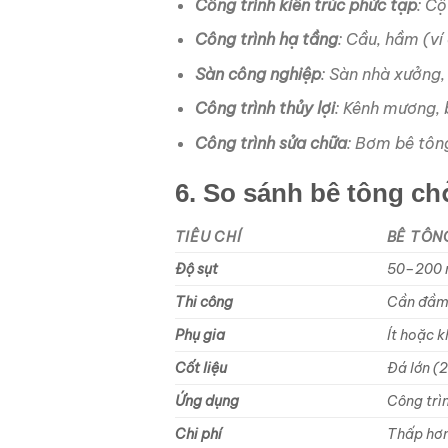
Công trình kiến trúc phức tạp
: C
Công trình hạ tầng
: Cầu, hầm (ví
Sàn công nghiệp
: Sàn nhà xưởng,
Công trình thủy lợi
: Kênh mương, 
Công trình sửa chữa
: Bơm bê tôn
6. So sánh bê tông ch
TIÊU CHÍ
BÊ TÔN
Độ sụt
50–200
Thi công
Cần đầm
Phụ gia
Ít hoặc 
Cốt liệu
Đá lớn 
Ứng dụng
Công trì
Chi phí
Thấp hơ