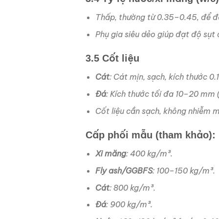
Thấp, thường từ 0.35–0.45, để 
Phụ gia siêu dẻo giúp đạt độ sụ
3.5 Cốt liệu
Cát
: Cát mịn, sạch, kích thước 
Đá
: Kích thước tối đa 10–20 mm 
Cốt liệu cần sạch, không nhiễm 
Cấp phối mẫu (tham khảo):
Xi măng
: 400 kg/m³.
Fly ash/GGBFS
: 100–150 kg/m³.
Cát
: 800 kg/m³.
Đá
: 900 kg/m³.