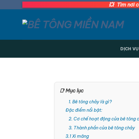
Bỏ
💥
Tìm nơi cấp bê tông
qua
nội
dung
DỊCH VỤ
📑 Mục lục
1. Bê tông chảy là gì?
Đặc điểm nổi bật:
2. Cơ chế hoạt động của bê tông 
3. Thành phần của bê tông chảy
3.1 Xi măng