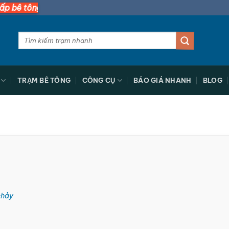
💥
 tươi nhanh nhất miền Nam 🚚
Tìm
kiếm:
TRẠM BÊ TÔNG
CÔNG CỤ
BÁO GIÁ NHANH
BLOG
chảy