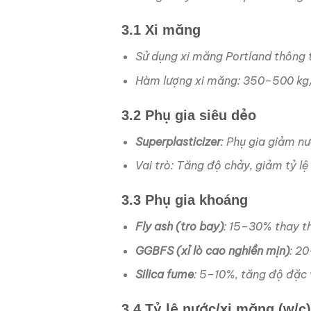
3.1 Xi măng
Sử dụng xi măng Portland thông 
Hàm lượng xi măng: 350–500 kg/
3.2 Phụ gia siêu dẻo
Superplasticizer
: Phụ gia giảm n
Vai trò: Tăng độ chảy, giảm tỷ l
3.3 Phụ gia khoáng
Fly ash (tro bay)
: 15–30% thay t
GGBFS (xỉ lò cao nghiền mịn)
: 2
Silica fume
: 5–10%, tăng độ đặc
3.4 Tỷ lệ nước/xi măng (w/c)