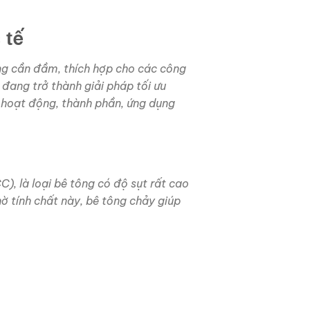
 tế
ông cần đầm, thích hợp cho các công
 đang trở thành giải pháp tối ưu
ế hoạt động, thành phần, ứng dụng
), là loại bê tông có độ sụt rất cao
 tính chất này, bê tông chảy giúp