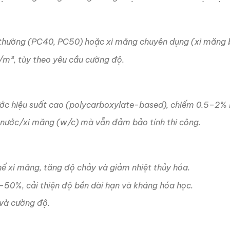
thường (PC40, PC50) hoặc xi măng chuyên dụng (xi măng bền
m³, tùy theo yêu cầu cường độ.
ước hiệu suất cao (polycarboxylate-based), chiếm 0.5–2% 
ệ nước/xi măng (w/c) mà vẫn đảm bảo tính thi công.
hế xi măng, tăng độ chảy và giảm nhiệt thủy hóa.
0–50%, cải thiện độ bền dài hạn và kháng hóa học.
 và cường độ.