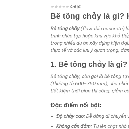
★
★
★
★
★
0/5 (0)
Bê tông chảy là gì?
Bê tông chảy
(flowable concrete) l
trình phức tạp hoặc khu vực khó tiế
trong nhiều dự án xây dựng hiện đại. 
thực tế và các lưu ý quan trọng, đ
1. Bê tông chảy là gì?
Bê tông chảy, còn gọi là bê tông tự 
(thường từ 600–750 mm), cho phép 
tiết kiệm thời gian thi công, giảm 
Đặc điểm nổi bật:
Độ chảy cao
: Dễ dàng di chuyển 
Không cần đầm
: Tự lèn chặt nhờ