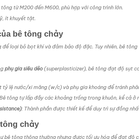
 tông từ M200 đến M600, phù hợp với công trình lớn.
, ít khuyết tật.
của bê tông chảy
để loại bỏ bọt khí và đảm bảo độ đặc. Tuy nhiên, bê tông
ng
phụ gia siêu dẻo
(superplasticizer), bê tông đạt độ sụt 
t tỷ lệ nước/xi măng (w/c) và phụ gia khoáng để tránh phâ
 Bê tông tự lấp đầy các khoảng trống trong khuôn, kể cả ở n
sistance)
: Thành phần được thiết kế để duy trì sự đồng nhất
 tông chảy
ự bê tông thông thường nhưng được tối ưu hóa để đạt độ c