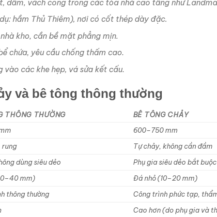
ột, dầm, vách cong trong các tòa nhà cao tầng như Landma
 dụ: hầm Thủ Thiêm), nơi có cốt thép dày đặc.
 nhà kho, cần bề mặt phẳng mịn.
bể chứa, yêu cầu chống thấm cao.
g vào các khe hẹp, vá sửa kết cấu.
ảy và bê tông thông thường
G THÔNG THƯỜNG
BÊ TÔNG CHẢY
 mm
600–750 mm
 rung
Tự chảy, không cần đầm
không dùng siêu dẻo
Phụ gia siêu dẻo bắt buộc
(20–40 mm)
Đá nhỏ (10–20 mm)
nh thông thường
Công trình phức tạp, thẩ
n
Cao hơn (do phụ gia và th