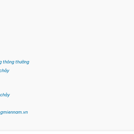
ng thông thường
 chảy
 chảy
tongmiennam.vn