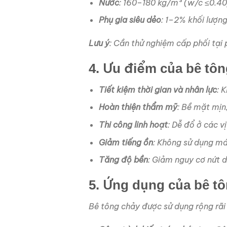
Nước
: 160–180 kg/m³ (w/c ≤0.40
Phụ gia siêu dẻo
: 1–2% khối lượn
Lưu ý
: Cần thử nghiệm cấp phối tạ
4. Ưu điểm của bê tô
Tiết kiệm thời gian và nhân lực
: 
Hoàn thiện thẩm mỹ
: Bề mặt mịn,
Thi công linh hoạt
: Dễ đổ ở các v
Giảm tiếng ồn
: Không sử dụng má
Tăng độ bền
: Giảm nguy cơ nứt 
5. Ứng dụng của bê t
Bê tông chảy được sử dụng rộng rãi