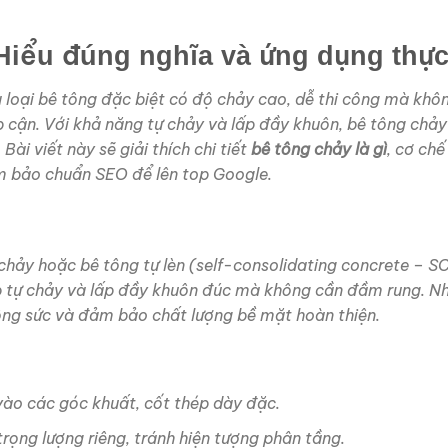
 Hiểu đúng nghĩa và ứng dụng thực
à loại bê tông đặc biệt có độ chảy cao, dễ thi công mà kh
p cận. Với khả năng tự chảy và lấp đầy khuôn, bê tông chảy
Bài viết này sẽ giải thích chi tiết
bê tông chảy là gì
, cơ ch
ảm bảo chuẩn SEO để lên top Google.
chảy hoặc bê tông tự lèn (self-consolidating concrete – SCC
tự chảy và lấp đầy khuôn đúc mà không cần đầm rung. Nhờ
công sức và đảm bảo chất lượng bề mặt hoàn thiện.
vào các góc khuất, cốt thép dày đặc.
 trọng lượng riêng, tránh hiện tượng phân tầng.