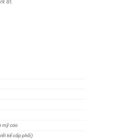
rk 81.
m mỹ cao
iết kế cấp phối)