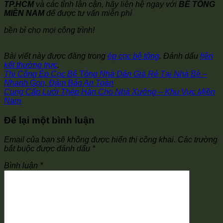
TP.HCM
và các tỉnh lân cận, hãy liên hệ ngay với
BÊ TÔNG
MIỀN NAM
để được tư vấn miễn phí
bền bỉ cho mọi công trình!
Bài viết này được đăng trong
ép cọc bê tông
. Đánh dấu
liên
kết thường trực
.
Thi Công Ép Cọc Bê Tông Nhà Dân Giá Rẻ Tại Nhà Bè –
Nhanh Gọn, Đảm Bảo An Toàn
Cung Cấp Lưới Thép Hàn Cho Nhà Xưởng – Khu Vực Miền
Nam
Để lại một bình luận
Email của bạn sẽ không được hiển thị công khai.
Các trường
bắt buộc được đánh dấu
*
Bình luận
*