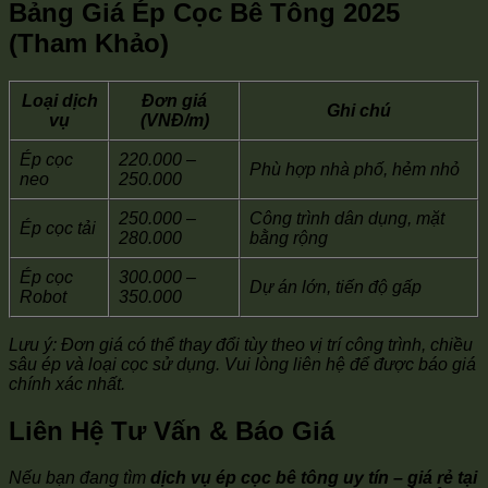
Bảng Giá Ép Cọc Bê Tông 2025
(Tham Khảo)
Loại dịch
Đơn giá
Ghi chú
vụ
(VNĐ/m)
Ép cọc
220.000 –
Phù hợp nhà phố, hẻm nhỏ
neo
250.000
250.000 –
Công trình dân dụng, mặt
Ép cọc tải
280.000
bằng rộng
Ép cọc
300.000 –
Dự án lớn, tiến độ gấp
Robot
350.000
Lưu ý: Đơn giá có thể thay đổi tùy theo vị trí công trình, chiều
sâu ép và loại cọc sử dụng. Vui lòng liên hệ để được báo giá
chính xác nhất.
Liên Hệ Tư Vấn & Báo Giá
Nếu bạn đang tìm
dịch vụ ép cọc bê tông uy tín – giá rẻ tại