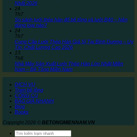
Nhất 2026
24
Th7
So sánh lưới thép hàn đổ bê tông và lưới B40 – Nên
dùng loại nào?
24
Th7
Cung Cấp Lưới Thép Hàn Giá Sỉ Tại Bình Dương – Uy
Tín, Chất Lượng Cao 2026
13
Th6
Nhà Máy Sản Xuất Lưới Thép Hàn Lớn Nhất Miền
Nam – Bê Tông Miền Nam
DỊCH VỤ
Trạm bê tông
CÔNG CỤ
BÁO GIÁ NHANH
Blog
Books
Copyright 2026 ©
BETONGMIENNAM.VN
Tìm