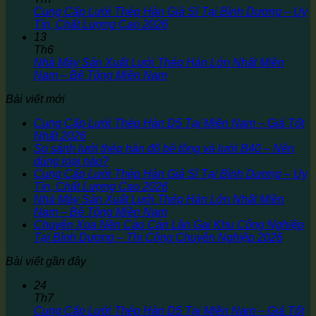
Cung Cấp Lưới Thép Hàn Giá Sỉ Tại Bình Dương – Uy
Tín, Chất Lượng Cao 2026
13
Th6
Nhà Máy Sản Xuất Lưới Thép Hàn Lớn Nhất Miền
Nam – Bê Tông Miền Nam
Bài viết mới
Cung Cấp Lưới Thép Hàn D5 Tại Miền Nam – Giá Tốt
Nhất 2026
So sánh lưới thép hàn đổ bê tông và lưới B40 – Nên
dùng loại nào?
Cung Cấp Lưới Thép Hàn Giá Sỉ Tại Bình Dương – Uy
Tín, Chất Lượng Cao 2026
Nhà Máy Sản Xuất Lưới Thép Hàn Lớn Nhất Miền
Nam – Bê Tông Miền Nam
Chuyên Xoa Nền Cào Cán Lăn Gai Khu Công Nghiệp
Tại Bình Dương – Thi Công Chuyên Nghiệp 2026
Bài viết gần đây
24
Th7
Cung Cấp Lưới Thép Hàn D5 Tại Miền Nam – Giá Tốt