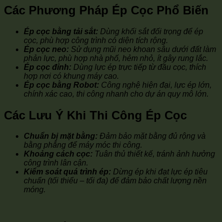
Các Phương Pháp Ép Cọc Phổ Biến
Ép cọc bằng tải sắt:
Dùng khối sắt đối trọng để ép
cọc, phù hợp công trình có diện tích rộng.
Ép cọc neo:
Sử dụng mũi neo khoan sâu dưới đất làm
phản lực, phù hợp nhà phố, hẻm nhỏ, ít gây rung lắc.
Ép cọc đỉnh:
Dùng lực ép trực tiếp từ đầu cọc, thích
hợp nơi có khung máy cao.
Ép cọc bằng Robot:
Công nghệ hiện đại, lực ép lớn,
chính xác cao, thi công nhanh cho dự án quy mô lớn.
Các Lưu Ý Khi Thi Công Ép Cọc
Chuẩn bị mặt bằng:
Đảm bảo mặt bằng đủ rộng và
bằng phẳng để máy móc thi công.
Khoảng cách cọc:
Tuân thủ thiết kế, tránh ảnh hưởng
công trình lân cận.
Kiểm soát quá trình ép:
Dừng ép khi đạt lực ép tiêu
chuẩn (tối thiểu – tối đa) để đảm bảo chất lượng nền
móng.