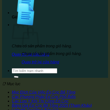
Giỏ hàng
Chưa có sản phẩm trong giỏ hàng.
Chưa có sản phẩm trong giỏ hàng.
Quay trở lại cửa hàng
Quay trở lại cửa hàng
Tìm
kiếm:
📑 Mục lục
Mục Đích Của Việc Ép Cọc Bê Tông
Các Phương Pháp Ép Cọc Phổ Biến
Các Lưu Ý Khi Thi Công Ép Cọc
Bảng Giá Ép Cọc Bê Tông 2025 (Tham Khảo)
Liên Hệ Tư Vấn & Báo Giá