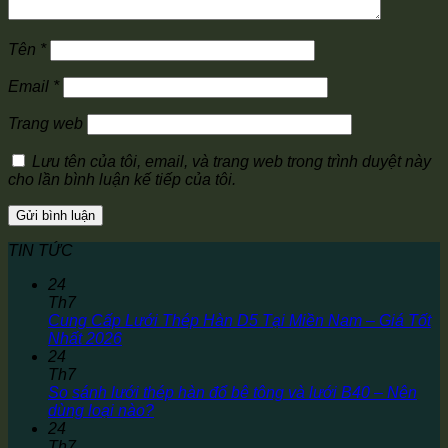
Tên
*
Email
*
Trang web
Lưu tên của tôi, email, và trang web trong trình duyệt này
cho lần bình luận kế tiếp của tôi.
TIN TỨC
24
Th7
Cung Cấp Lưới Thép Hàn D5 Tại Miền Nam – Giá Tốt
Nhất 2026
24
Th7
So sánh lưới thép hàn đổ bê tông và lưới B40 – Nên
dùng loại nào?
24
Th7