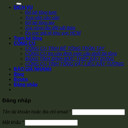
kiếm:
DỊCH VỤ
Đổ bê tông tươi
Xoa nền cào cán
Đổ bê tông tay
Gia công lắp đặt sắt thép
Ép cọc giá rẻ khu vực HCM
Trạm bê tông
CÔNG CỤ
CÔNG CỤ TÍNH BÊ TÔNG TRỘN TAY
CÔNG CỤ tra cứu định mức cấp phối bê tông
BẢNG TÍNH ĐỊNH MỨC THÉP XÂY DỰNG
CÔNG CỤ TÍNH TỔNG VẬT LIỆU XÂY TƯỜNG
BÁO GIÁ NHANH
Blog
Books
Đăng nhập
Đăng nhập
Bắt
Tên tài khoản hoặc địa chỉ email
*
buộc
Bắt
Mật khẩu
*
buộc