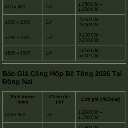
1.550.000 –
800 x 800
1.0
1.850.000
2.200.000 –
1000 x 1000
1.0
2.600.000
3.200.000 –
1200 x 1200
1.0
3.800.000
4.800.000 –
1500 x 1500
1.0
5.600.000
Báo Giá Cống Hộp Bê Tông 2026 Tại
Đồng Nai
Kích thước
Chiều dài
Đơn giá (VNĐ/md)
(mm)
(m)
1.120.000 –
600 x 600
1.0
1.320.000
1.580.000 –