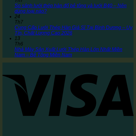
Th7
So sánh lưới thép hàn đổ bê tông và lưới B40 – Nên
dùng loại nào?
24
Th7
Cung Cấp Lưới Thép Hàn Giá Sỉ Tại Bình Dương – Uy
Tín, Chất Lượng Cao 2026
13
Th6
Nhà Máy Sản Xuất Lưới Thép Hàn Lớn Nhất Miền
Nam – Bê Tông Miền Nam