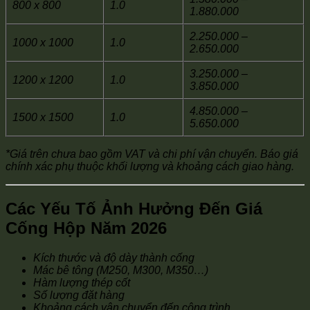
800 x 800
1.0
1.880.000
2.250.000 –
1000 x 1000
1.0
2.650.000
3.250.000 –
1200 x 1200
1.0
3.850.000
4.850.000 –
1500 x 1500
1.0
5.650.000
*Giá trên chưa bao gồm VAT và chi phí vận chuyển. Báo giá
chính xác phụ thuộc khối lượng và khoảng cách giao hàng.
Các Yếu Tố Ảnh Hưởng Đến Giá
Cống Hộp Năm 2026
Kích thước và độ dày thành cống
Mác bê tông (M250, M300, M350…)
Hàm lượng thép cốt
Số lượng đặt hàng
Khoảng cách vận chuyển đến công trình