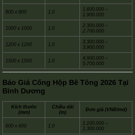
1.600.000 –
800 x 800
1.0
1.900.000
2.300.000 –
1000 x 1000
1.0
2.700.000
3.300.000 –
1200 x 1200
1.0
3.900.000
4.900.000 –
1500 x 1500
1.0
5.700.000
Báo Giá Cống Hộp Bê Tông 2026 Tại
Bình Dương
Kích thước
Chiều dài
Đơn giá (VNĐ/md)
(mm)
(m)
1.100.000 –
600 x 600
1.0
1.300.000