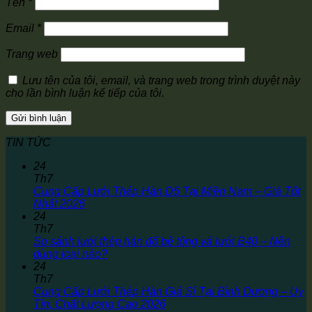
Tên
*
Email
*
Trang web
Lưu tên của tôi, email, và trang web trong trình duyệt này
cho lần bình luận kế tiếp của tôi.
TIN TỨC
24
Th7
Cung Cấp Lưới Thép Hàn D5 Tại Miền Nam – Giá Tốt
Nhất 2026
24
Th7
So sánh lưới thép hàn đổ bê tông và lưới B40 – Nên
dùng loại nào?
24
Th7
Cung Cấp Lưới Thép Hàn Giá Sỉ Tại Bình Dương – Uy
Tín, Chất Lượng Cao 2026