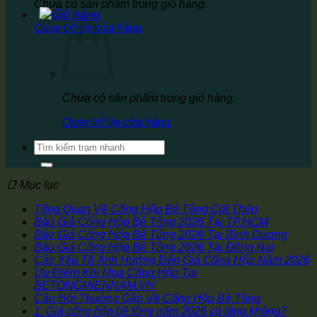
Chưa có sản phẩm trong giỏ hàng.
Quay trở lại cửa hàng
Chưa có sản phẩm trong giỏ hàng.
Quay trở lại cửa hàng
Tìm
kiếm:
📑 Mục lục
Tổng Quan Về Cống Hộp Bê Tông Cốt Thép
Báo Giá Cống Hộp Bê Tông 2026 Tại TP.HCM
Báo Giá Cống Hộp Bê Tông 2026 Tại Bình Dương
Báo Giá Cống Hộp Bê Tông 2026 Tại Đồng Nai
Các Yếu Tố Ảnh Hưởng Đến Giá Cống Hộp Năm 2026
Ưu Điểm Khi Mua Cống Hộp Tại
BETONGMIENNAM.VN
Câu Hỏi Thường Gặp Về Cống Hộp Bê Tông
1. Giá cống hộp bê tông năm 2026 có tăng không?