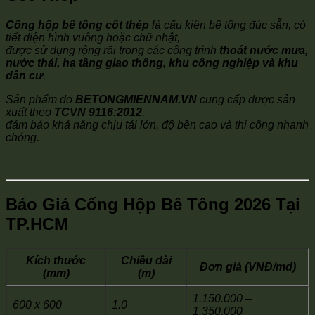
Cống hộp bê tông cốt thép
là cấu kiện bê tông đúc sẵn, có
tiết diện hình vuông hoặc chữ nhật,
được sử dụng rộng rãi trong các công trình
thoát nước mưa,
nước thải, hạ tầng giao thông, khu công nghiệp và khu
dân cư
.
Sản phẩm do
BETONGMIENNAM.VN
cung cấp được sản
xuất theo
TCVN 9116:2012
,
đảm bảo khả năng chịu tải lớn, độ bền cao và thi công nhanh
chóng.
Báo Giá Cống Hộp Bê Tông 2026 Tại
TP.HCM
Kích thước
Chiều dài
Đơn giá (VNĐ/md)
(mm)
(m)
1.150.000 –
600 x 600
1.0
1.350.000