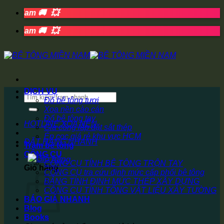
💥
Bỏ
Nam 🚚
qua
💥
nội
Nam 🚚
dung
DỊCH VỤ
Tìm
Đổ bê tông tươi
kiếm:
Xoa nền cào cán
Đổ bê tông tay
HOTLINE XOA NỀN
Gia công lắp đặt sắt thép
Ép cọc giá rẻ khu vực HCM
ĐẶT HÀNG NHANH
Trạm bê tông
CÔNG CỤ
CÔNG CỤ TÍNH BÊ TÔNG TRỘN TAY
Giỏ hàng
CÔNG CỤ tra cứu định mức cấp phối bê tông
BẢNG TÍNH ĐỊNH MỨC THÉP XÂY DỰNG
CÔNG CỤ TÍNH TỔNG VẬT LIỆU XÂY TƯỜNG
BÁO GIÁ NHANH
Blog
Books