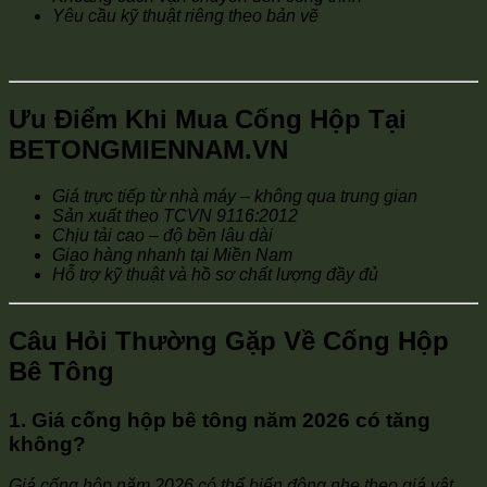
Yêu cầu kỹ thuật riêng theo bản vẽ
Ưu Điểm Khi Mua Cống Hộp Tại
BETONGMIENNAM.VN
Giá trực tiếp từ nhà máy – không qua trung gian
Sản xuất theo TCVN 9116:2012
Chịu tải cao – độ bền lâu dài
Giao hàng nhanh tại Miền Nam
Hỗ trợ kỹ thuật và hồ sơ chất lượng đầy đủ
Câu Hỏi Thường Gặp Về Cống Hộp
Bê Tông
1. Giá cống hộp bê tông năm 2026 có tăng
không?
Giá cống hộp năm 2026 có thể biến động nhẹ theo giá vật