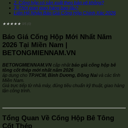
2. Cống hộp có sản xuất theo bản vẽ không?
3. Thời gian giao hàng bao lâu?
Liên Hệ Nhận Báo Giá Cống Hộp Chính Xác 2026
★
★
★
★
★
0/5 (0)
Báo Giá Cống Hộp Mới Nhất Năm
2026 Tại Miền Nam |
BETONGMIENNAM.VN
BETONGMIENNAM.VN
cập nhật
báo giá cống hộp bê
tông cốt thép mới nhất năm 2026
áp dụng cho
TP.HCM, Bình Dương, Đồng Nai
và các tỉnh
Miền Nam.
Giá trực tiếp từ nhà máy, đúng tiêu chuẩn kỹ thuật, giao hàng
tận công trình.
Tổng Quan Về Cống Hộp Bê Tông
Cốt Thép