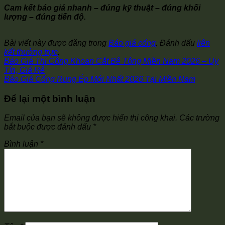
Cam kết báo giá nhanh – đúng kỹ thuật – đúng khối
lượng – đúng tiến độ.
Bài viết này được đăng trong
Báo giá cống
. Đánh dấu
liên
kết thường trực
.
Báo Giá Thi Công Khoan Cắt Bê Tông Miền Nam 2026 – Uy
Tín, Giá Rẻ
Báo Giá Cống Rung Ép Mới Nhất 2026 Tại Miền Nam
Để lại một bình luận
Email của bạn sẽ không được hiển thị công khai.
Các trường
bắt buộc được đánh dấu
*
Bình luận
*