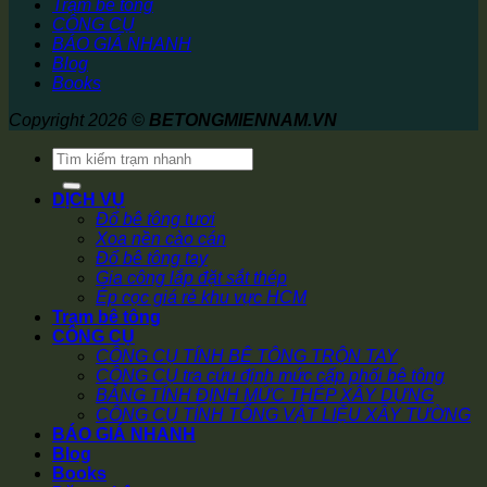
Trạm bê tông
CÔNG CỤ
BÁO GIÁ NHANH
Blog
Books
Copyright 2026 ©
BETONGMIENNAM.VN
Tìm
kiếm:
DỊCH VỤ
Đổ bê tông tươi
Xoa nền cào cán
Đổ bê tông tay
Gia công lắp đặt sắt thép
Ép cọc giá rẻ khu vực HCM
Trạm bê tông
CÔNG CỤ
CÔNG CỤ TÍNH BÊ TÔNG TRỘN TAY
CÔNG CỤ tra cứu định mức cấp phối bê tông
BẢNG TÍNH ĐỊNH MỨC THÉP XÂY DỰNG
CÔNG CỤ TÍNH TỔNG VẬT LIỆU XÂY TƯỜNG
BÁO GIÁ NHANH
Blog
Books