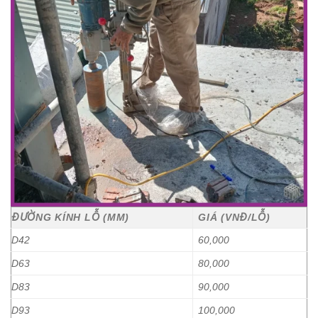
ĐƯỜNG KÍNH LỖ (MM)
GIÁ (VNĐ/LỖ)
D42
60,000
D63
80,000
D83
90,000
D93
100,000