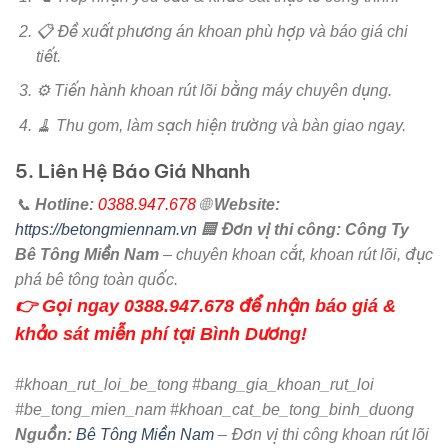
📋 Đề xuất phương án khoan phù hợp và báo giá chi
tiết.
⚙️ Tiến hành khoan rút lõi bằng máy chuyên dụng.
🧹 Thu gom, làm sạch hiện trường và bàn giao ngay.
5. Liên Hệ Báo Giá Nhanh
📞
Hotline:
0388.947.678
🌐
Website:
https://betongmiennam.vn
🏢
Đơn vị thi công:
Công Ty
Bê Tông Miền Nam
– chuyên khoan cắt, khoan rút lõi, đục
phá bê tông toàn quốc.
👉
Gọi ngay 0388.947.678 để nhận báo giá &
khảo sát miễn phí tại Bình Dương!
#khoan_rut_loi_be_tong #bang_gia_khoan_rut_loi
#be_tong_mien_nam #khoan_cat_be_tong_binh_duong
Nguồn:
Bê Tông Miền Nam
– Đơn vị thi công khoan rút lõi