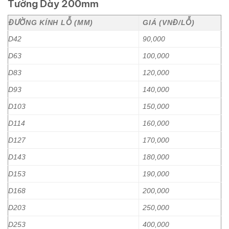
Tường Dày 200mm
ĐƯỜNG KÍNH LỖ (MM)
GIÁ (VNĐ/LỖ)
D42
90,000
D63
100,000
D83
120,000
D93
140,000
D103
150,000
D114
160,000
D127
170,000
D143
180,000
D153
190,000
D168
200,000
D203
250,000
D253
400,000