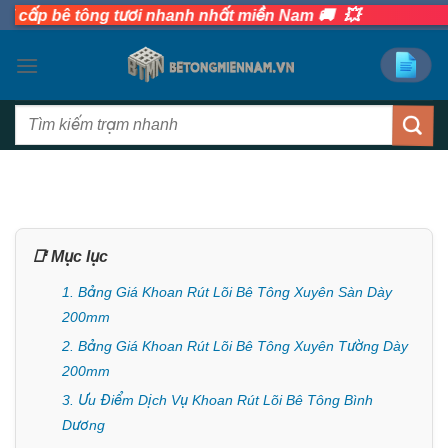
💥
Bỏ
p bê tông tươi nhanh nhất miền Nam 🚚
qua
nội
dung
Tìm
kiếm:
📑 Mục lục
1. Bảng Giá Khoan Rút Lõi Bê Tông Xuyên Sàn Dày
200mm
2. Bảng Giá Khoan Rút Lõi Bê Tông Xuyên Tường Dày
200mm
3. Ưu Điểm Dịch Vụ Khoan Rút Lõi Bê Tông Bình
Dương