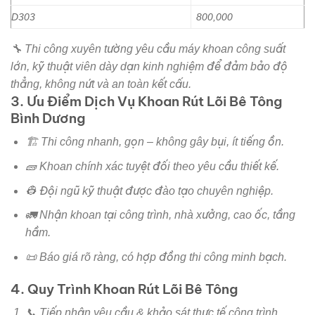
D303
800,000
🔧 Thi công xuyên tường yêu cầu máy khoan công suất
lớn, kỹ thuật viên dày dạn kinh nghiệm để đảm bảo độ
thẳng, không nứt và an toàn kết cấu.
3. Ưu Điểm Dịch Vụ Khoan Rút Lõi Bê Tông
Bình Dương
🏗️ Thi công nhanh, gọn – không gây bụi, ít tiếng ồn.
🧱 Khoan chính xác tuyệt đối theo yêu cầu thiết kế.
👷 Đội ngũ kỹ thuật được đào tạo chuyên nghiệp.
🚛 Nhận khoan tại công trình, nhà xưởng, cao ốc, tầng
hầm.
📜 Báo giá rõ ràng, có hợp đồng thi công minh bạch.
4. Quy Trình Khoan Rút Lõi Bê Tông
📞 Tiếp nhận yêu cầu & khảo sát thực tế công trình.