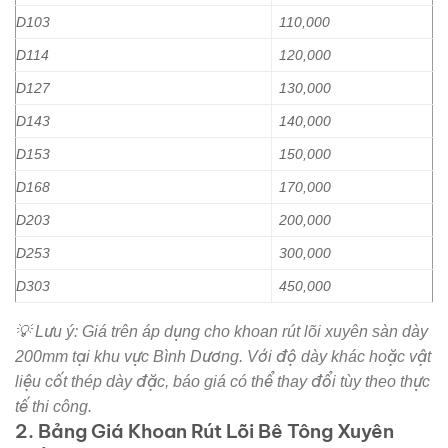
D103
110,000
D114
120,000
D127
130,000
D143
140,000
D153
150,000
D168
170,000
D203
200,000
D253
300,000
D303
450,000
💡 Lưu ý:
Giá trên áp dụng cho khoan rút lõi xuyên sàn dày
200mm tại khu vực Bình Dương. Với độ dày khác hoặc vật
liệu cốt thép dày đặc, báo giá có thể thay đổi tùy theo thực
tế thi công.
2. Bảng Giá Khoan Rút Lõi Bê Tông Xuyên