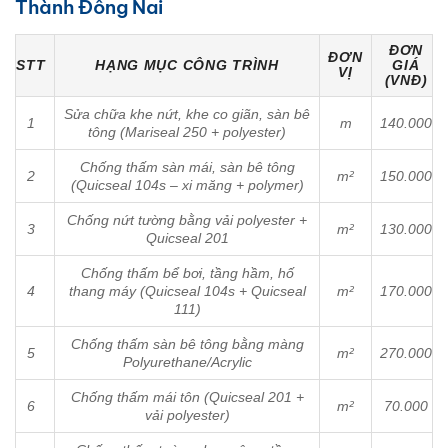
Thành Đồng Nai
ĐƠN
ĐƠN
STT
HẠNG MỤC CÔNG TRÌNH
GIÁ
VỊ
(VNĐ)
Sửa chữa khe nứt, khe co giãn, sàn bê
1
m
140.000
tông (Mariseal 250 + polyester)
Chống thấm sàn mái, sàn bê tông
2
m²
150.000
(Quicseal 104s – xi măng + polymer)
Chống nứt tường bằng vải polyester +
3
m²
130.000
Quicseal 201
Chống thấm bể bơi, tầng hầm, hố
4
thang máy (Quicseal 104s + Quicseal
m²
170.000
111)
Chống thấm sàn bê tông bằng màng
5
m²
270.000
Polyurethane/Acrylic
Chống thấm mái tôn (Quicseal 201 +
6
m²
70.000
vải polyester)