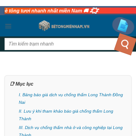
Bỏ
💥
tông tươi nhanh nhất miền Nam 🚚
qua
nội
dung
Tìm
kiếm:
📑 Mục lục
I. Bảng báo giá dịch vụ chống thấm Long Thành Đồng
Nai
II. Lưu ý khi tham khảo báo giá chống thấm Long
Thành
III. Dịch vụ chống thấm nhà ở và công nghiệp tại Long
Thành