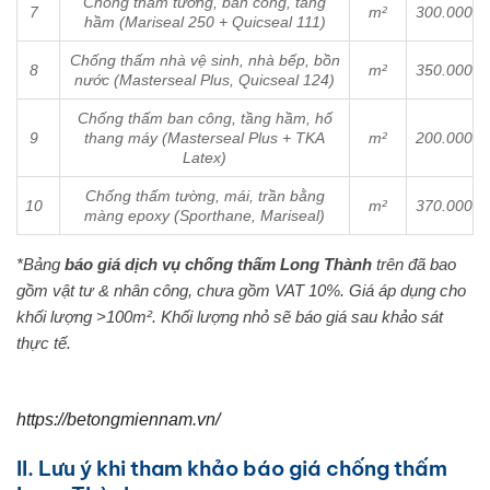
Chống thấm tường, ban công, tầng
7
m²
300.000
hầm (Mariseal 250 + Quicseal 111)
Chống thấm nhà vệ sinh, nhà bếp, bồn
8
m²
350.000
nước (Masterseal Plus, Quicseal 124)
Chống thấm ban công, tầng hầm, hố
9
thang máy (Masterseal Plus + TKA
m²
200.000
Latex)
Chống thấm tường, mái, trần bằng
10
m²
370.000
màng epoxy (Sporthane, Mariseal)
*Bảng
báo giá dịch vụ chống thấm Long Thành
trên đã bao
gồm vật tư & nhân công, chưa gồm VAT 10%. Giá áp dụng cho
khối lượng >100m². Khối lượng nhỏ sẽ báo giá sau khảo sát
thực tế.
https://betongmiennam.vn/
II. Lưu ý khi tham khảo báo giá chống thấm