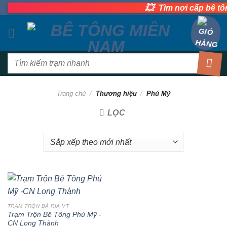
💥
Bỏ
Tìm nơi cấp bê tôn
qua
nội
dung
Tìm
kiếm:
Trang chủ
/
Thương hiệu
/
Phú Mỹ
LỌC
TRẠM TRỘN BÀ RỊA VT
Trạm Trộn Bê Tông Phú Mỹ -
CN Long Thành