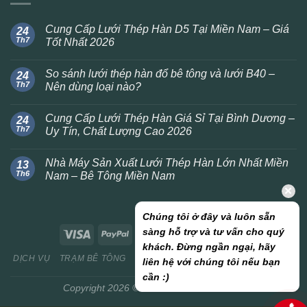
Cung Cấp Lưới Thép Hàn D5 Tại Miền Nam – Giá
24
Th7
Tốt Nhất 2026
So sánh lưới thép hàn đổ bê tông và lưới B40 –
24
Th7
Nên dùng loại nào?
Cung Cấp Lưới Thép Hàn Giá Sỉ Tại Bình Dương –
24
Th7
Uy Tín, Chất Lượng Cao 2026
Nhà Máy Sản Xuất Lưới Thép Hàn Lớn Nhất Miền
13
Th6
Nam – Bê Tông Miền Nam
Chúng tôi ở đây và luôn sẵn
sàng hỗ trợ và tư vấn cho quý
khách. Đừng ngần ngại, hãy
DỊCH VỤ
TRẠM BÊ TÔNG
CÔNG CỤ
BÁO GIÁ NHANH
BLOG
liên hệ với chúng tôi nếu bạn
BOOKS
cần :)
Copyright 2026 ©
BETONGMIENNAM.VN