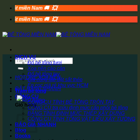
💥
Bỏ
 nhất miền Nam 🚚
qua
💥
nội
 nhất miền Nam 🚚
dung
DỊCH VỤ
Tìm
Đổ bê tông tươi
kiếm:
Xoa nền cào cán
Đổ bê tông tay
HOTLINE XOA NỀN
Gia công lắp đặt sắt thép
Ép cọc giá rẻ khu vực HCM
ĐẶT HÀNG NHANH
Trạm bê tông
CÔNG CỤ
CÔNG CỤ TÍNH BÊ TÔNG TRỘN TAY
Giỏ hàng
CÔNG CỤ tra cứu định mức cấp phối bê tông
BẢNG TÍNH ĐỊNH MỨC THÉP XÂY DỰNG
CÔNG CỤ TÍNH TỔNG VẬT LIỆU XÂY TƯỜNG
BÁO GIÁ NHANH
Blog
Books