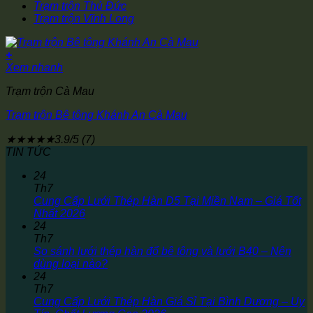
Trạm trộn Thủ Đức
Trạm trộn Vĩnh Long
+
Xem nhanh
Trạm trộn Cà Mau
Trạm trộn Bê tông Khánh An Cà Mau
★
★
★
★
★
3.9/5 (7)
TIN TỨC
24
Th7
Cung Cấp Lưới Thép Hàn D5 Tại Miền Nam – Giá Tốt
Nhất 2026
24
Th7
So sánh lưới thép hàn đổ bê tông và lưới B40 – Nên
dùng loại nào?
24
Th7
Cung Cấp Lưới Thép Hàn Giá Sỉ Tại Bình Dương – Uy