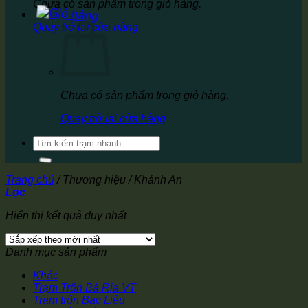
Chưa có sản phẩm trong giỏ hàng.
Quay trở lại cửa hàng
Chưa có sản phẩm trong giỏ hàng.
Quay trở lại cửa hàng
Tìm
kiếm:
Trang chủ
/
Thương hiệu
/
Khánh An
Lọc
Hiển thị kết quả duy nhất
Danh mục sản phẩm
Khác
Trạm Trộn Bà Rịa VT
Trạm trộn Bạc Liêu