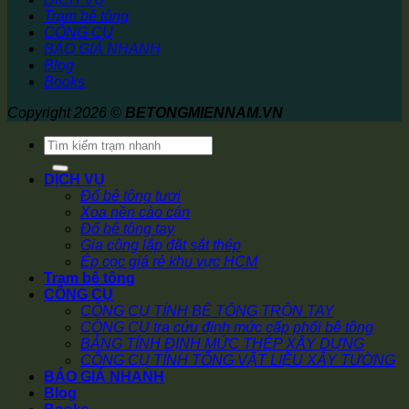
Trạm bê tông
CÔNG CỤ
BÁO GIÁ NHANH
Blog
Books
Copyright 2026 ©
BETONGMIENNAM.VN
Tìm
kiếm:
DỊCH VỤ
Đổ bê tông tươi
Xoa nền cào cán
Đổ bê tông tay
Gia công lắp đặt sắt thép
Ép cọc giá rẻ khu vực HCM
Trạm bê tông
CÔNG CỤ
CÔNG CỤ TÍNH BÊ TÔNG TRỘN TAY
CÔNG CỤ tra cứu định mức cấp phối bê tông
BẢNG TÍNH ĐỊNH MỨC THÉP XÂY DỰNG
CÔNG CỤ TÍNH TỔNG VẬT LIỆU XÂY TƯỜNG
BÁO GIÁ NHANH
Blog