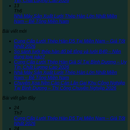
Tín, Chất Lượng Cao 2026
13
Th6
Nhà Máy Sản Xuất Lưới Thép Hàn Lớn Nhất Miền
Nam – Bê Tông Miền Nam
Bài viết mới
Cung Cấp Lưới Thép Hàn D5 Tại Miền Nam – Giá Tốt
Nhất 2026
So sánh lưới thép hàn đổ bê tông và lưới B40 – Nên
dùng loại nào?
Cung Cấp Lưới Thép Hàn Giá Sỉ Tại Bình Dương – Uy
Tín, Chất Lượng Cao 2026
Nhà Máy Sản Xuất Lưới Thép Hàn Lớn Nhất Miền
Nam – Bê Tông Miền Nam
Chuyên Xoa Nền Cào Cán Lăn Gai Khu Công Nghiệp
Tại Bình Dương – Thi Công Chuyên Nghiệp 2026
Bài viết gần đây
24
Th7
Cung Cấp Lưới Thép Hàn D5 Tại Miền Nam – Giá Tốt
Nhất 2026
24