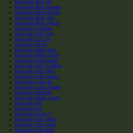
Trạm trộn Bến Tre
Trạm trộn Bình Dương
Trạm trộn Bình Phước
Trạm trộn Bình Tân
Trạm trộn Bình Thuận
Trạm trộn Cà Mau
Trạm trộn Cần Thơ
Trạm trộn Củ Chi
Trạm trộn Dĩ An
Trạm trộn Đồng Nai
Trạm trộn Đồng Tháp
Trạm trộn Hậu Giang
Trạm trộn Hồ Chí Minh
Trạm trộn Hóc Môn
Trạm trộn Kiên Giang
Trạm trộn Long An
Trạm trộn Long Thành
Trạm trộn Nhà Bè
Trạm trộn Nhơn Trạch
Trạm trộn Q8
Trạm trộn Q9
Trạm trộn Quận 2
Trạm trộn Sóc Trăng
Trạm trộn Tân Uyên
Trạm trộn Tây Ninh