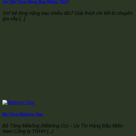
1m³ Bê Tông Nặng Bao Nhiêu Tấn?
1m³ bê tông nặng bao nhiêu tấn? Giải thích chi tiết từ chuyên
gia xây [...]
Bê Tông Mekong Star
Bê Tông Mêkông (Mêkông Úc) – Uy Tín Hàng Đầu Miền
Nam Công ty TNHH [...]