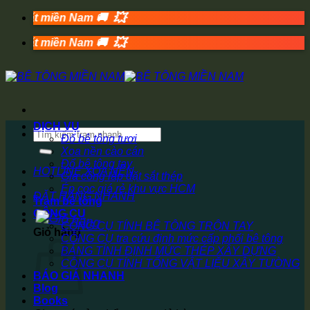
💥
Bỏ
ất miền Nam 🚚
qua
💥
nội
ất miền Nam 🚚
dung
DỊCH VỤ
Tìm
Đổ bê tông tươi
kiếm:
Xoa nền cào cán
Đổ bê tông tay
HOTLINE XOA NỀN
Gia công lắp đặt sắt thép
Ép cọc giá rẻ khu vực HCM
ĐẶT HÀNG NHANH
Trạm bê tông
CÔNG CỤ
CÔNG CỤ TÍNH BÊ TÔNG TRỘN TAY
Giỏ hàng
CÔNG CỤ tra cứu định mức cấp phối bê tông
BẢNG TÍNH ĐỊNH MỨC THÉP XÂY DỰNG
CÔNG CỤ TÍNH TỔNG VẬT LIỆU XÂY TƯỜNG
BÁO GIÁ NHANH
Blog
Books