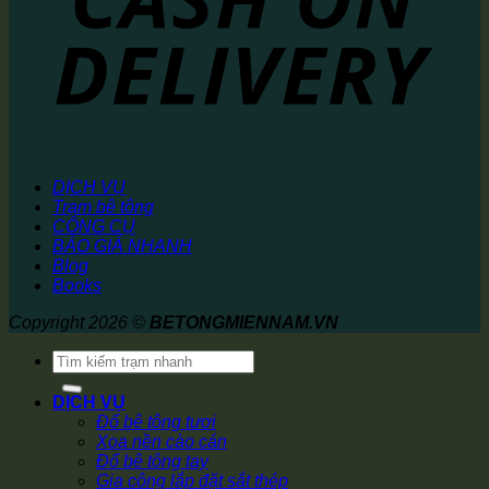
DỊCH VỤ
Trạm bê tông
CÔNG CỤ
BÁO GIÁ NHANH
Blog
Books
Copyright 2026 ©
BETONGMIENNAM.VN
Tìm
kiếm:
DỊCH VỤ
Đổ bê tông tươi
Xoa nền cào cán
Đổ bê tông tay
Gia công lắp đặt sắt thép