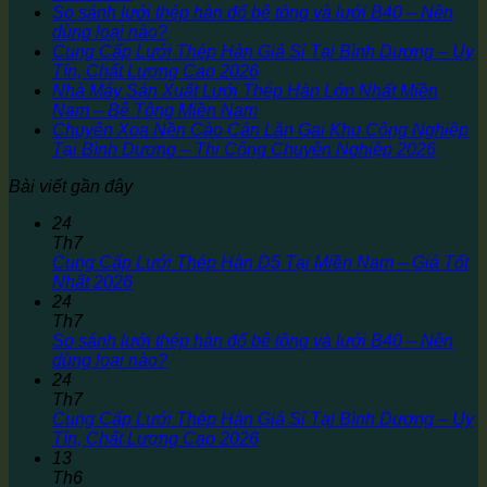
So sánh lưới thép hàn đổ bê tông và lưới B40 – Nên
dùng loại nào?
Cung Cấp Lưới Thép Hàn Giá Sỉ Tại Bình Dương – Uy
Tín, Chất Lượng Cao 2026
Nhà Máy Sản Xuất Lưới Thép Hàn Lớn Nhất Miền
Nam – Bê Tông Miền Nam
Chuyên Xoa Nền Cào Cán Lăn Gai Khu Công Nghiệp
Tại Bình Dương – Thi Công Chuyên Nghiệp 2026
Bài viết gần đây
24
Th7
Cung Cấp Lưới Thép Hàn D5 Tại Miền Nam – Giá Tốt
Nhất 2026
24
Th7
So sánh lưới thép hàn đổ bê tông và lưới B40 – Nên
dùng loại nào?
24
Th7
Cung Cấp Lưới Thép Hàn Giá Sỉ Tại Bình Dương – Uy
Tín, Chất Lượng Cao 2026
13
Th6