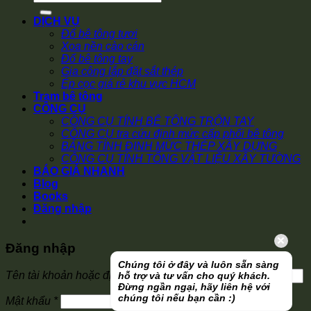
kiếm:
DỊCH VỤ
Đổ bê tông tươi
Xoa nền cào cán
Đổ bê tông tay
Gia công lắp đặt sắt thép
Ép cọc giá rẻ khu vực HCM
Trạm bê tông
CÔNG CỤ
CÔNG CỤ TÍNH BÊ TÔNG TRỘN TAY
CÔNG CỤ tra cứu định mức cấp phối bê tông
BẢNG TÍNH ĐỊNH MỨC THÉP XÂY DỰNG
CÔNG CỤ TÍNH TỔNG VẬT LIỆU XÂY TƯỜNG
BÁO GIÁ NHANH
Blog
Books
Đăng nhập
Đăng nhập
Chúng tôi ở đây và luôn sẵn sàng
Bắt
Tên tài khoản hoặc địa chỉ email
*
hỗ trợ và tư vấn cho quý khách.
buộc
Đừng ngần ngại, hãy liên hệ với
chúng tôi nếu bạn cần :)
Bắt
Mật khẩu
*