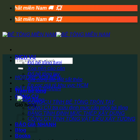
💥
Bỏ
nhất miền Nam 🚚
qua
💥
nội
nhất miền Nam 🚚
dung
DỊCH VỤ
Tìm
Đổ bê tông tươi
kiếm:
Xoa nền cào cán
Đổ bê tông tay
HOTLINE XOA NỀN
Gia công lắp đặt sắt thép
Ép cọc giá rẻ khu vực HCM
ĐẶT HÀNG NHANH
Trạm bê tông
CÔNG CỤ
CÔNG CỤ TÍNH BÊ TÔNG TRỘN TAY
Giỏ hàng
CÔNG CỤ tra cứu định mức cấp phối bê tông
BẢNG TÍNH ĐỊNH MỨC THÉP XÂY DỰNG
CÔNG CỤ TÍNH TỔNG VẬT LIỆU XÂY TƯỜNG
BÁO GIÁ NHANH
Blog
Books