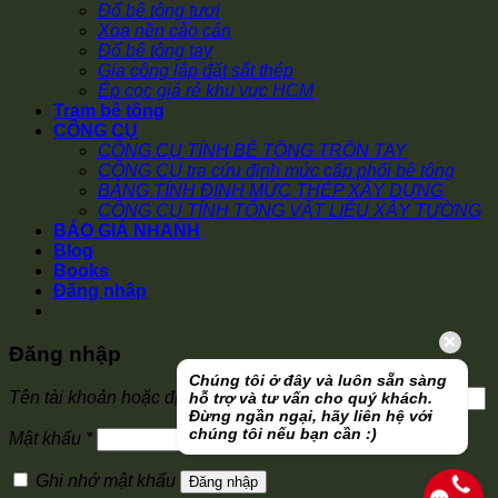
Đổ bê tông tươi
Xoa nền cào cán
Đổ bê tông tay
Gia công lắp đặt sắt thép
Ép cọc giá rẻ khu vực HCM
Trạm bê tông
CÔNG CỤ
CÔNG CỤ TÍNH BÊ TÔNG TRỘN TAY
CÔNG CỤ tra cứu định mức cấp phối bê tông
BẢNG TÍNH ĐỊNH MỨC THÉP XÂY DỰNG
CÔNG CỤ TÍNH TỔNG VẬT LIỆU XÂY TƯỜNG
BÁO GIÁ NHANH
Blog
Books
Đăng nhập
Đăng nhập
Chúng tôi ở đây và luôn sẵn sàng
Bắt
Tên tài khoản hoặc địa chỉ email
*
hỗ trợ và tư vấn cho quý khách.
buộc
Đừng ngần ngại, hãy liên hệ với
chúng tôi nếu bạn cần :)
Bắt
Mật khẩu
*
buộc
Ghi nhớ mật khẩu
Đăng nhập