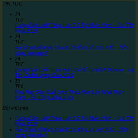
TIN TỨC
24
Th7
Cung Cấp Lưới Thép Hàn D5 Tại Miền Nam – Giá Tốt
Nhất 2026
24
Th7
So sánh lưới thép hàn đổ bê tông và lưới B40 – Nên
dùng loại nào?
24
Th7
Cung Cấp Lưới Thép Hàn Giá Sỉ Tại Bình Dương – Uy
Tín, Chất Lượng Cao 2026
13
Th6
Nhà Máy Sản Xuất Lưới Thép Hàn Lớn Nhất Miền
Nam – Bê Tông Miền Nam
Bài viết mới
Cung Cấp Lưới Thép Hàn D5 Tại Miền Nam – Giá Tốt
Nhất 2026
So sánh lưới thép hàn đổ bê tông và lưới B40 – Nên
dùng loại nào?