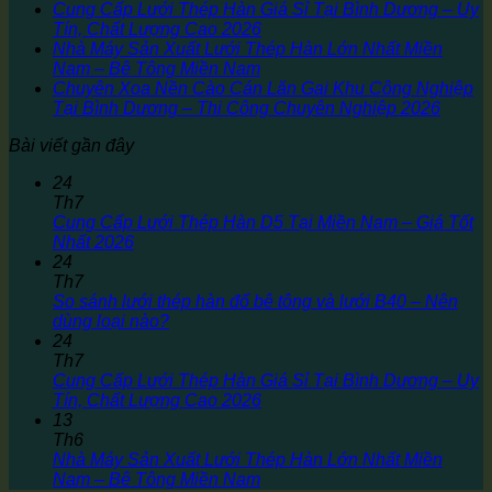
Cung Cấp Lưới Thép Hàn Giá Sỉ Tại Bình Dương – Uy
Tín, Chất Lượng Cao 2026
Nhà Máy Sản Xuất Lưới Thép Hàn Lớn Nhất Miền
Nam – Bê Tông Miền Nam
Chuyên Xoa Nền Cào Cán Lăn Gai Khu Công Nghiệp
Tại Bình Dương – Thi Công Chuyên Nghiệp 2026
Bài viết gần đây
24
Th7
Cung Cấp Lưới Thép Hàn D5 Tại Miền Nam – Giá Tốt
Nhất 2026
24
Th7
So sánh lưới thép hàn đổ bê tông và lưới B40 – Nên
dùng loại nào?
24
Th7
Cung Cấp Lưới Thép Hàn Giá Sỉ Tại Bình Dương – Uy
Tín, Chất Lượng Cao 2026
13
Th6
Nhà Máy Sản Xuất Lưới Thép Hàn Lớn Nhất Miền
Nam – Bê Tông Miền Nam